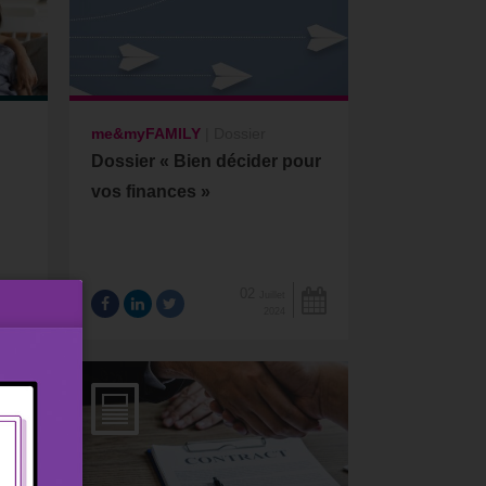
me&myFAMILY
|
Dossier
Dossier « Bien décider pour
vos finances »
02
Juillet
2024