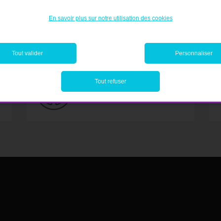
En savoir plus sur notre utilisation des cookies
ET CONCRÉTISEZ TOUS VO
Tout valider
Personnaliser
Tout refuser
Prêt personnel