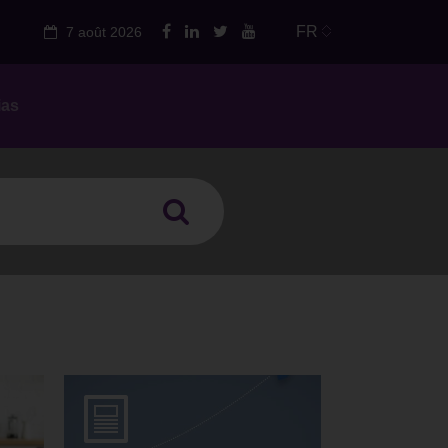
FR
7 août 2026
ias