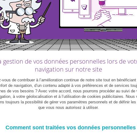
&myFAMILY
|
Dossier
myCOMPANY
|
Dossier
ssier « Leadership »
Dossier « Entrepreneur »
a gestion de vos données personnelles lors de vot
navigation sur notre site
08
04
Avril
Août
2024
2023
vous de contribuer à l’amélioration continue de notre site tout en bénéficiant
fort de navigation, d’un contenu adapté à vos préférences et de services tou
hes de vos besoins ? Avec votre accord, nous pourrons procéder au suivi de 
gation, à votre géolocalisation et à l’utilisation de cookies publicitaires. Nous
ns toujours la possibilité de gérer vos paramètres personnels et de définir le
PLUS DE DOSSIERS
que vous nous autorisez à utiliser.
Comment sont traitées vos données personnelles