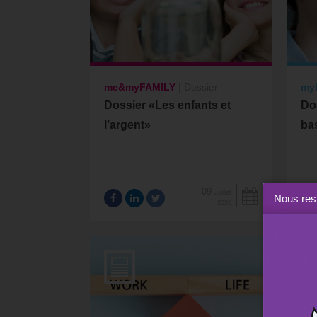
me&myFAMILY
|
Dossier
my
Dossier «Les enfants et
Dos
l’argent»
ba
09
Juillet
Nous resp
2026