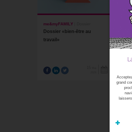
me&myFAMILY
|
Dossier
me
Dossier «bien-être au
Do
travail»
L
15
Mai
2024
Acceptez-
grand con
proc
navi
laissero