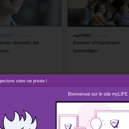
INVEST
|
Dossier
myHOME
|
Dossier
sier «Investir: les
Dossier «Propriétaire
ses»
immobilier»
06
12
Juillet
Janvier
ectons votre vie privée !
2026
2026
Bienvenue sur le site myLIFE