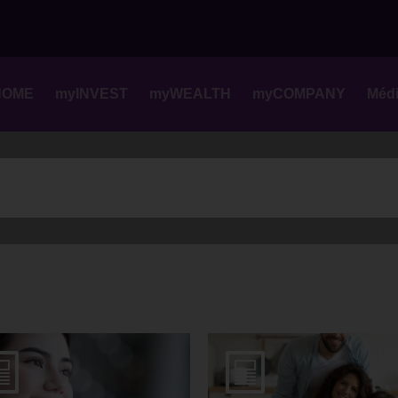
Skip
to
content
HOME
myINVEST
myWEALTH
myCOMPANY
Méd