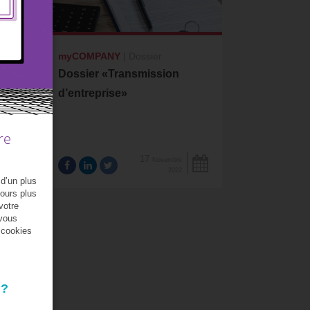
myCOMPANY
|
Dossier
Dossier «Transmission
d’entreprise»
re
17
Novembre
2022
 d’un plus
jours plus
votre
 vous
s cookies
 ?