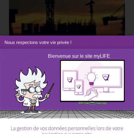
Nous respectons votre vie privée !
Bienvenue sur le site myLIFE
myHOME
|
Article
L’immobilier est-il trop cher au Luxembourg?
La gestion de vos données personnelles lors de votre