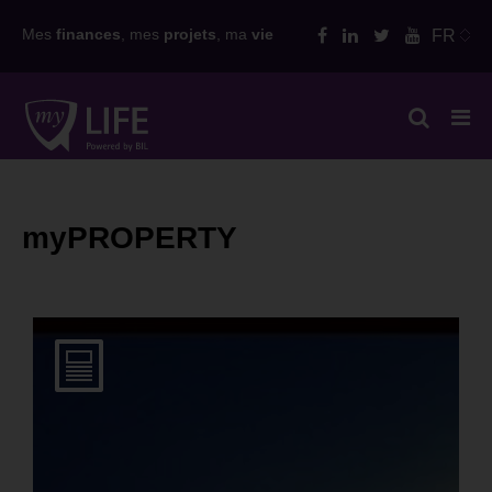
Skip
Mes
finances
, mes
projets
, ma
vie
FR
to
content
myPROPERTY