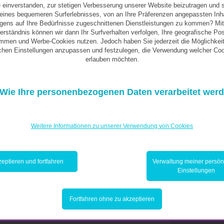
 einverstanden, zur stetigen Verbesserung unserer Website beizutragen und 
 Regeneration der
ines bequemeren Surferlebnisses, von an Ihre Präferenzen angepassten Inh
igens auf Ihre Bedürfnisse zugeschnittenen Dienstleistungen zu kommen? Mit
erständnis können wir dann Ihr Surfverhalten verfolgen, Ihre geografische Pos
mmen und Werbe-Cookies nutzen. Jedoch haben Sie jederzeit die Möglichkeit
ine grünere Wirtschaft allein nicht ausreicht.
ichen Einstellungen anzupassen und festzulegen, die Verwendung welcher Coo
erlauben möchten.
och wir müssen darüber hinaus aufhören, die
ollkostenrechnung einführen, bei der auch
r Bepreisung von Kohlenstoffemissionen). Der
Wie Ihre personenbezogenen Daten verarbeitet wer
tur und der Vielfalt des Lebens, d. h. der
Weitere Informationen zu unserer Verwendung von Cookies
azu, dass wir die Kipppunkte des Planeten
ich dann nicht mehr stoppen lassen. Es ist
tzen. Wir müssen zu einem Leben innerhalb
eptieren und fortfahren
Verwaltung meiner persön
Einstellungen
 Handlungsspielraum“ für die Menschheit
 Überdenken der bestehenden Prozesse und
d sowohl wirtschaftlich als auch ökologisch
Fortfahren ohne zu akzeptieren