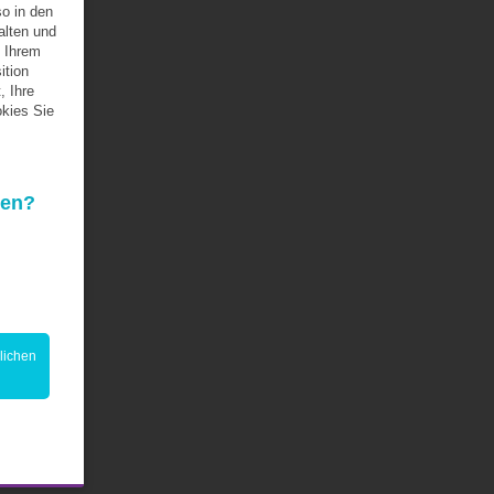
so in den
alten und
 Ihrem
ition
, Ihre
kies Sie
den?
lichen