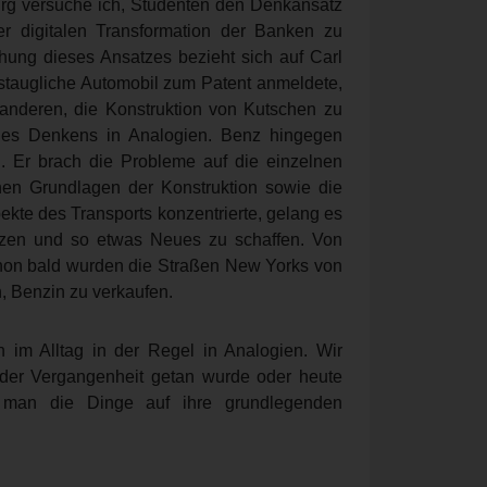
urg versuche ich, Studenten den Denkansatz
r digitalen Transformation der Banken zu
chung dieses Ansatzes bezieht sich auf Carl
istaugliche Automobil zum Patent anmeldete,
 anderen, die Konstruktion von Kutschen zu
k des Denkens in Analogien. Benz hingegen
ng. Er brach die Probleme auf die einzelnen
hen Grundlagen der Konstruktion sowie die
ekte des Transports konzentrierte, gelang es
tzen und so etwas Neues zu schaffen. Von
chon bald wurden die Straßen New Yorks von
 Benzin zu verkaufen.
 im Alltag in der Regel in Analogien. Wir
n der Vergangenheit getan wurde oder heute
rt man die Dinge auf ihre grundlegenden