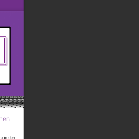
hmen
so in den