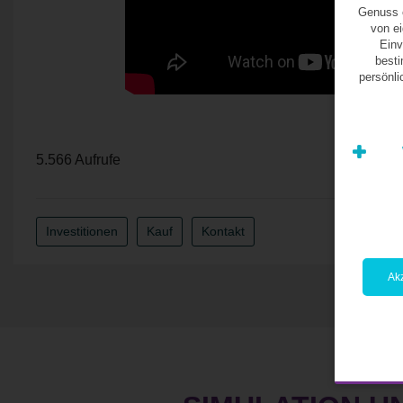
Genuss e
von e
Einv
besti
persönl
5.566 Aufrufe
Investitionen
Kauf
Kontakt
Akz