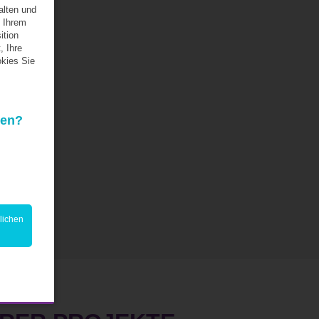
alten und
 Ihrem
ition
, Ihre
kies Sie
den?
lichen