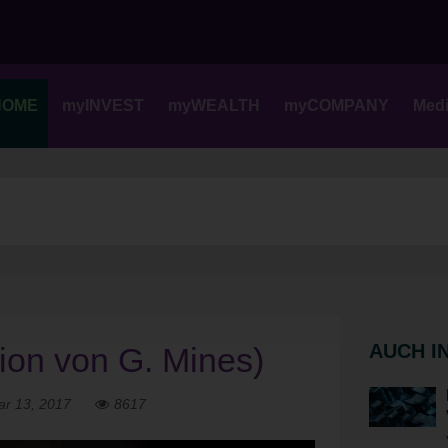
Skip
to
content
HOME
myINVEST
myWEALTH
myCOMPANY
Med
AUCH I
ion von G. Mines)
ar 13, 2017
8617