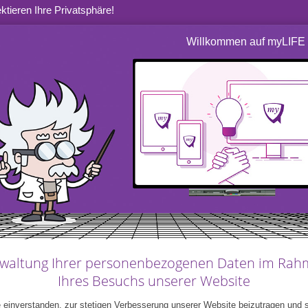
ktieren Ihre Privatsphäre!
Willkommen auf myLIFE
ntlicht die Banque Internationale à
 Index, der den luxemburgischen
Index. Georges Mines, Head of Real
klusive Instrument für Anleger und
waltung Ihrer personenbezogenen Daten im Ra
Ihres Besuchs unserer Website
 einverstanden, zur stetigen Verbesserung unserer Website beizutragen und 