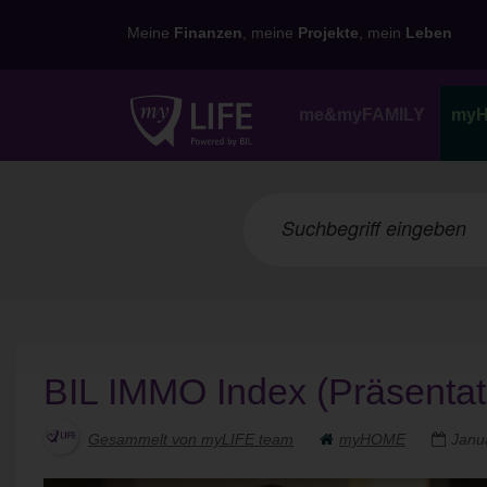
Meine
Finanzen
, meine
Projekte
, mein
Leben
me&myFAMILY
my
BIL IMMO Index (Präsentat
Gesammelt von myLIFE team
myHOME
Janu