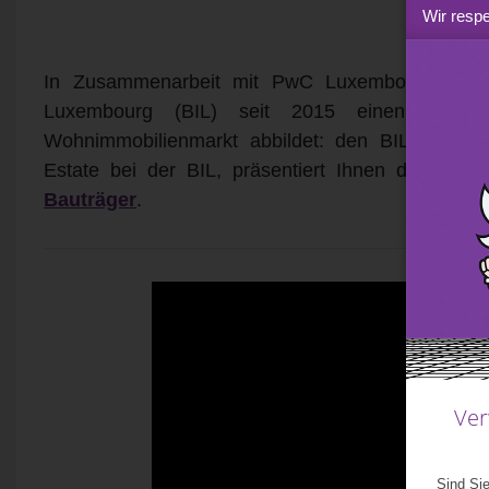
Wir respe
In Zusammenarbeit mit PwC Luxembourg veröffe
Luxembourg (BIL) seit 2015 einen neuen
Wohnimmobilienmarkt abbildet: den BIL IMMO 
Estate bei der BIL, präsentiert Ihnen dieses
ex
Bauträger
.
Ver
Sind Sie