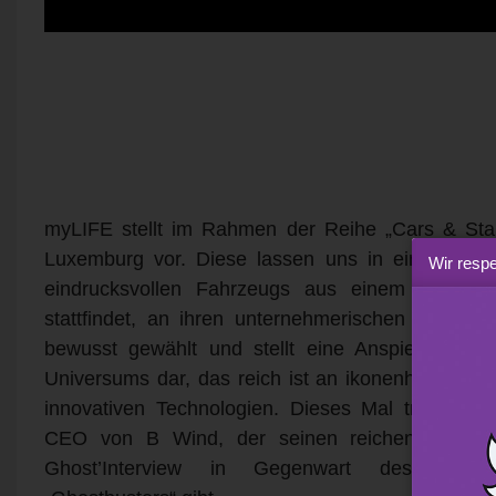
myLIFE stellt im Rahmen der Reihe „Cars & Start
Luxemburg vor. Diese lassen uns in einem Inter
Wir respe
eindrucksvollen Fahrzeugs aus einem bekannt
stattfindet, an ihren unternehmerischen Abenteu
bewusst gewählt und stellt eine Anspielung au
Universums dar, das reich ist an ikonenhaften Per
innovativen Technologien. Dieses Mal treffen 
CEO von B Wind, der seinen reichen Erfahrun
Ghost’Interview in Gegenwart des berüh