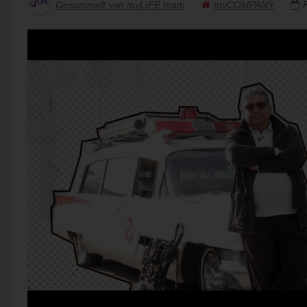
Gesammelt von myLIFE team
myCOMPANY