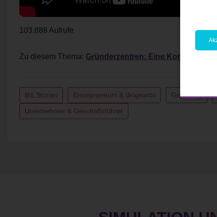
103.888 Aufrufe
Akz
Zu diesem Thema:
Gründerzentren: Eine Komplettlösun
BIL Stories
Entrepreneurs & dirigeants
Gründung
Unternehmer & Geschäftsführer