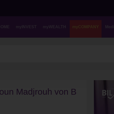
Skip
to
content
HOME
myINVEST
myWEALTH
myCOMPANY
Med
youn Madjrouh von B