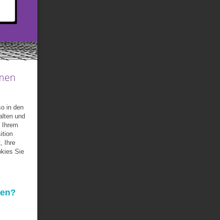
hmen
so in den
alten und
 Ihrem
ition
, Ihre
kies Sie
den?