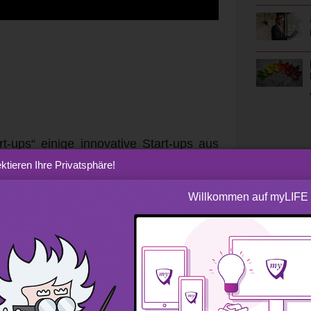
-ups“ einige innovative Start-ups aus
view, das jeweils in Gegenwart eines
ktieren Ihre Privatsphäre!
en Film oder einer bekannten Serie
Willkommen auf myLIFE
ern teilhaben. Das Fahrzeug ist dabei
f die Zusammensetzung des Start-up-
sönlichkeiten, kulturellen Bezügen und
wir Homayoun Madjrouh, Chairman und
gsschatz mit uns teilt und uns ein
mten Cadillac-Krankenwagens aus