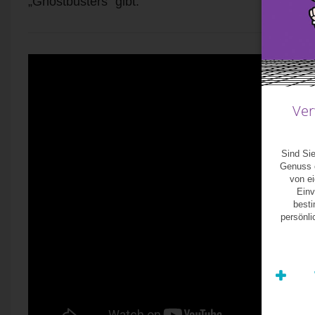
„Ghostbusters“ gibt.
Ver
Sind Sie
Genuss e
von e
Einv
besti
persönl