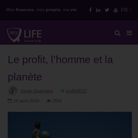
Skip
Mes
finances
, mes
projets
, ma
vie
FR
to
content
Le profit, l’homme et la
planète
Olivier Goemans
myINVEST
25 août 2020
2691