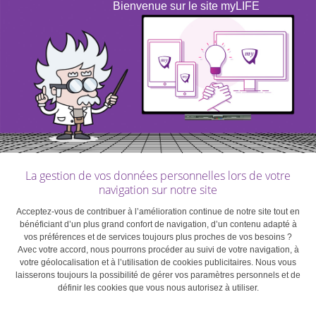
que « les effets des risques mondiaux tels que les
Bienvenue sur le site myLIFE
pandémies illustrent le compromis entre efficacité et
résilience à l’œuvre au sein de nos systèmes de
production… De nombreux décideurs politiques prônent
une ‘reprise verte’, tirant les leçons de la crise mais
reconnaissant également les défis à relever. De
nombreuses suggestions pratiques ont été émises à cet
égard, concernant notamment le déploiement
d’investissements publics massifs mais sélectifs, qui
pourraient contribuer à assurer une ‘reprise verte’
La gestion de vos données personnelles lors de votre
navigation sur notre site
opportune et plus durable assortie d’une empreinte
carbone plus faible, en atténuant ou tout du moins en
Acceptez-vous de contribuer à l’amélioration continue de notre site tout en
n’aggravant pas les risques inhérents aux nouveaux
bénéficiant d’un plus grand confort de navigation, d’un contenu adapté à
vos préférences et de services toujours plus proches de vos besoins ?
2
cygnes verts ».
Avec votre accord, nous pourrons procéder au suivi de votre navigation, à
votre géolocalisation et à l’utilisation de cookies publicitaires. Nous vous
laisserons toujours la possibilité de gérer vos paramètres personnels et de
La principale différence entre la crise que nous
définir les cookies que vous nous autorisez à utiliser.
traversons aujourd’hui et la précédente est que les