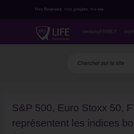
Mes
finances
, mes
projets
, ma
vie
me&myFAMILY
my
S&P 500, Euro Stoxx 50, 
représentent les indices bo