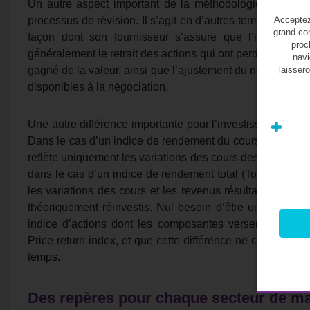
Un autre aspect important de la méthodologie de l’indic
Acceptez-
processus de révision. Il s’agit en d’autres termes des mo
grand con
façon dont son fournisseur s’assure que l’indice res
proc
généralement le retrait des actions qui ont perdu de la va
navi
laissero
gagné de la valeur, ainsi que l’ajustement du nombre d’act
disponibles à la négociation.
Une autre différence importante pour l’investisseur est le
Dans le cas d’un indice de rendement du cours (Price retur
reflète uniquement les variations des cours des différent
dans le cas d’un indice de rendement total (Total return ind
les variations des cours et les revenus résultant des d
théoriquement réinvestis. Nul besoin d’être un expert 
indice d’actions dont les composantes versent des div
Price return index, et que cette différence ne cessera d’
temps.
Des repères pour chaque secteur de m