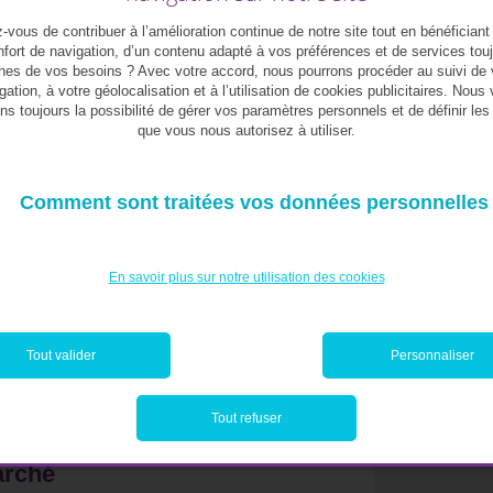
e mérite d’être pris en compte, à savoir le
vous de contribuer à l’amélioration continue de notre site tout en bénéficiant
dalités de gestion continue de l’indice, de la
fort de navigation, d’un contenu adapté à vos préférences et de services tou
te conforme à son objectif. Cela implique
hes de vos besoins ? Avec votre accord, nous pourrons procéder au suivi de 
leur et leur remplacement par d’autres qui ont
gation, à votre géolocalisation et à l’utilisation de cookies publicitaires. Nous
ns toujours la possibilité de gérer vos paramètres personnels et de définir le
ions afin de refléter le nombre réel d’actions
que vous nous autorisez à utiliser.
 type de performance que l’indice reproduira.
Comment sont traitées vos données personnelles
n index), l’évolution de la valeur de l’indice
es entreprises qui le composent. En revanche,
ex), l’évolution de la valeur reflète à la fois
En savoir plus sur notre utilisation des cookies
ividendes ou d’autres versements en espèces
pour comprendre que le rendement total d’un
idendes sera toujours plus élevé qu’un pur
Tout valider
Personnaliser
augmenter de manière exponentielle au fil du
Tout refuser
arché