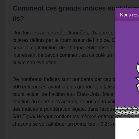
Comment ces grands indices sont-ils c
Nous resp
ils?
Une fois les actions sélectionnées, chaque composante e
critères définis par le fournisseur de l’indice. Ce systè
sera la contribution de chaque entreprise à la perform
intéressant de savoir comment est calculé un indice afin 
suivre son évolution.
De nombreux indices sont pondérés par capitalisation,
500 entreprises ayant la plus grande capitalisation – le no
cours actuel de l’action aux États-Unis. Mais l’indice
Do
fonction du cours des actions, et non de la valeur boursiè
des indices à pondération égale, dans lesquels chaque
500 Equal Weight
contient les mêmes entreprises que le
chacune se voit attribuer un poids fixe – 0,2% du total de l
L