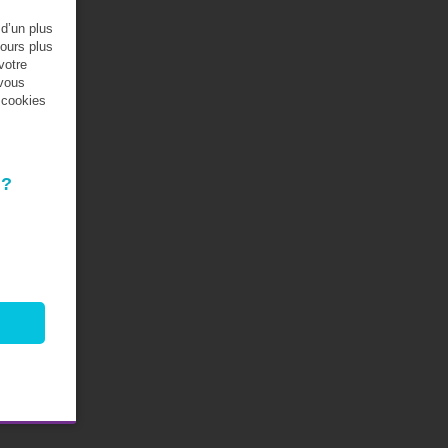
 d’un plus
jours plus
votre
 vous
s cookies
 ?