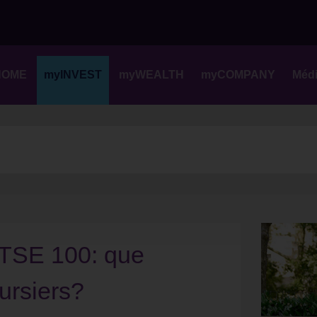
Skip
to
content
HOME
myINVEST
myWEALTH
myCOMPANY
Méd
FTSE 100: que
ursiers?