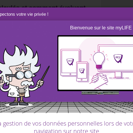
alculés et comment évoluent-
ectons votre vie privée !
Bienvenue sur le site myLIFE
st pondérée par rapport aux autres selon les
me de pondération permet de déterminer quelle
ance globale de l’indice. Il est également
de bien comprendre ce qu’il représente et de
 comme le S&P 500. Ce dernier comprend les
mbre d’actions en circulation multiplié par le
w Jones Industrial Average
est pondéré en
re totale des entreprises; il existe également
 composante a le même poids. L’indice
S&P
 S&P 500 pondérées par capitalisation, mais
’indice – à chaque rééquilibrage trimestriel.
a gestion de vos données personnelles lors de vot
navigation sur notre site