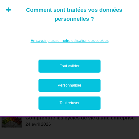
Comment sont traitées vos données
personnelles ?
ÉGALEMENT DANS CETTE RUBRIQUE
En savoir plus sur notre utilisation des cookies
Transmission réussie: anticiper pour préserver
1 juillet 2026
Tout valider
TPE et TVA: le régime de franchise
transfrontalier
25 juin 2026
Personnaliser
Tout savoir sur le bail de bureau
4 mai 2026
Tout refuser
Comprendre les cycles de vie d’une entreprise
24 avril 2026