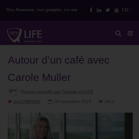
Skip
Mes
finances
, mes
projets
, ma
vie
FR
to
content
Autour d’un café avec
Carole Muller
Propos recueillis par l'équipe myLIFE
myCOMPANY
24 novembre 2023
3411