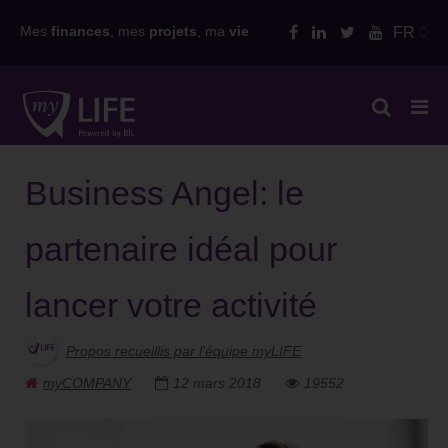
Skip
Mes
finances
, mes
projets
, ma
vie
FR
to
content
Business Angel: le
partenaire idéal pour
lancer votre activité
Propos recueillis par l'équipe myLIFE
myCOMPANY
12 mars 2018
19552