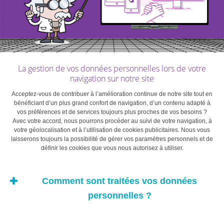
À quoi faut-il faire attention?
Pour réussir votre collaboration avec un Business Angel,
il faut qu’une réelle relation de confiance se construise
La gestion de vos données personnelles lors de votre
entre vous. Vous allez forcément devoir travailler
navigation sur notre site
ensemble, relever des défis et surmonter des obstacles
Acceptez-vous de contribuer à l’amélioration continue de notre site tout en
parfois générateurs de tensions, de frustrations ou de
bénéficiant d’un plus grand confort de navigation, d’un contenu adapté à
craintes. Ne vous engagez dès lors pas avec un
vos préférences et de services toujours plus proches de vos besoins ?
Avec votre accord, nous pourrons procéder au suivi de votre navigation, à
Business Angel avec qui vous n’avez aucun «feeling».
votre géolocalisation et à l’utilisation de cookies publicitaires. Nous vous
laisserons toujours la possibilité de gérer vos paramètres personnels et de
définir les cookies que vous nous autorisez à utiliser.
Soyez conscients que
Comment sont traitées vos données
faire appel à un Business
personnelles ?
Angel engendre des