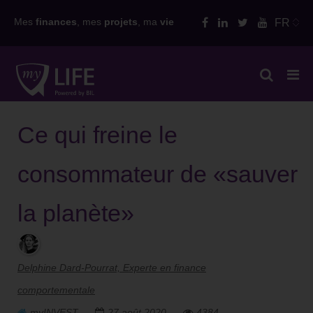
Skip
Mes
finances
, mes
projets
, ma
vie
FR
to
content
Ce qui freine le
consommateur de «sauver
la planète»
Delphine Dard-Pourrat, Experte en finance
comportementale
myINVEST
27 août 2020
4384