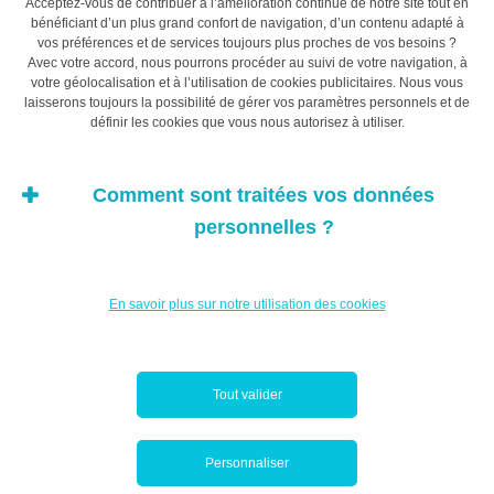
Acceptez-vous de contribuer à l’amélioration continue de notre site tout en
de décision personnelle sur le plan environnemental.
bénéficiant d’un plus grand confort de navigation, d’un contenu adapté à
vos préférences et de services toujours plus proches de vos besoins ?
Après tout, si les États ne se mettent pas d’accord entre
Avec votre accord, nous pourrons procéder au suivi de votre navigation, à
eux et ne jouent pas le jeu, qui sommes-nous pour
votre géolocalisation et à l’utilisation de cookies publicitaires. Nous vous
laisserons toujours la possibilité de gérer vos paramètres personnels et de
penser que notre action changera quoi que ce soit aux
définir les cookies que vous nous autorisez à utiliser.
problèmes environnementaux ? Ce raisonnement est un
peu facile. Chacun peut agir maintenant pour contribuer
à sauver la planète en changeant ses habitudes de
Comment sont traitées vos données
consommation.
personnelles ?
En savoir plus sur notre utilisation des cookies
Tout valider
Personnaliser