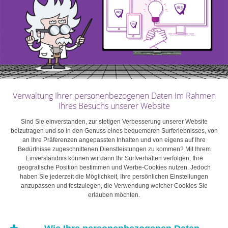
in der Vergangenheit
höhere langfristige
Renditen als
vergleichbare Titel aus
Verwaltung Ihrer personenbezogenen Daten im Rahmen
Ihres Besuchs unserer Website
Industrieländern.
Sind Sie einverstanden, zur stetigen Verbesserung unserer Website
beizutragen und so in den Genuss eines bequemeren Surferlebnisses, von
an Ihre Präferenzen angepassten Inhalten und von eigens auf Ihre
Bedürfnisse zugeschnittenen Dienstleistungen zu kommen? Mit Ihrem
Schwellenländeranleihen
Einverständnis können wir dann Ihr Surfverhalten verfolgen, Ihre
geografische Position bestimmen und Werbe-Cookies nutzen. Jedoch
haben Sie jederzeit die Möglichkeit, Ihre persönlichen Einstellungen
Schwellenländeranleihen werden entweder von den
anzupassen und festzulegen, die Verwendung welcher Cookies Sie
erlauben möchten.
Regierungen der Schwellenländer (Staatsanleihen) oder
von Unternehmen aus Schwellenländern emittiert. Als
Ausgleich für das zusätzliche Risiko boten