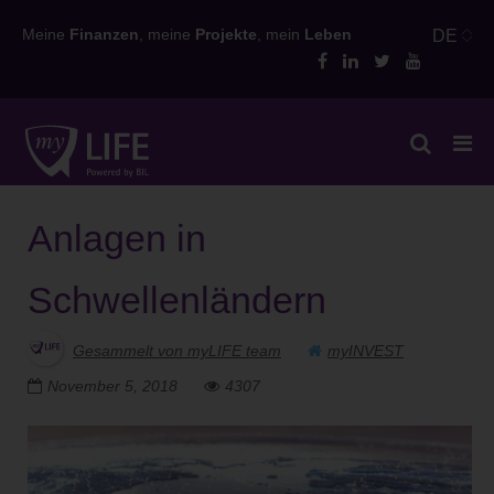
Skip
Meine
Finanzen
, meine
Projekte
, mein
Leben
DE
to
content
Anlagen in
Schwellenländern
Gesammelt von myLIFE team
myINVEST
November 5, 2018
4307