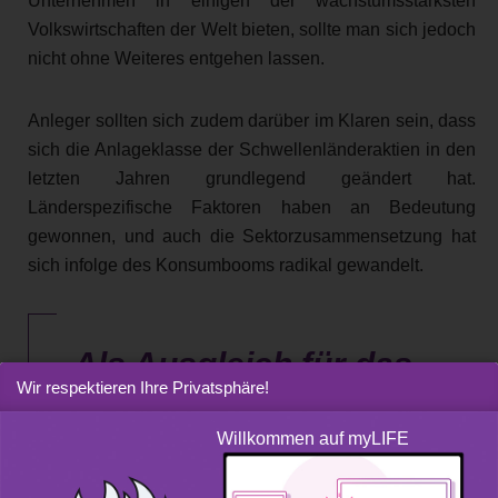
Unternehmen in einigen der wachstumsstärksten
Volkswirtschaften der Welt bieten, sollte man sich jedoch
nicht ohne Weiteres entgehen lassen.
Anleger sollten sich zudem darüber im Klaren sein, dass
sich die Anlageklasse der Schwellenländeraktien in den
letzten Jahren grundlegend geändert hat.
Länderspezifische Faktoren haben an Bedeutung
gewonnen, und auch die Sektorzusammensetzung hat
sich infolge des Konsumbooms radikal gewandelt.
Als Ausgleich für das
Wir respektieren Ihre Privatsphäre!
zusätzliche Risiko boten
Willkommen auf myLIFE
Schwellenländeranleihen