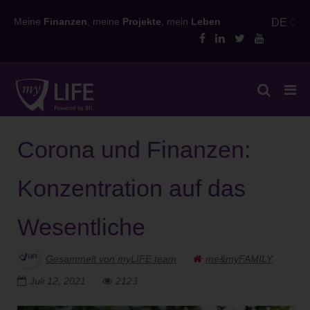
Skip
Meine
Finanzen
, meine
Projekte
, mein
Leben
DE
to
content
Corona und Finanzen:
Konzentration auf das
Wesentliche
Gesammelt von myLIFE team
me&myFAMILY
Juli 12, 2021
2123