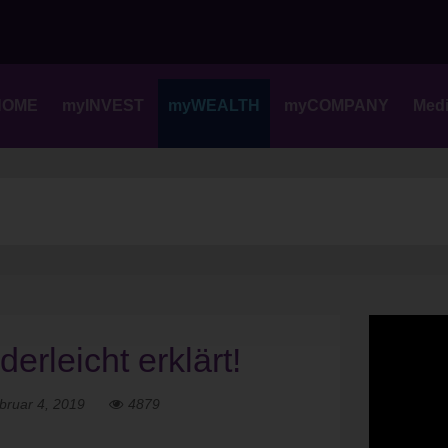
Skip
to
content
HOME
myINVEST
myWEALTH
myCOMPANY
Med
rleicht erklärt!
bruar 4, 2019
4879