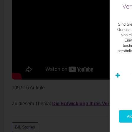
Ver
Sind Sie
Genuss e
von e
Einv
besti
persönl
109.516 Aufrufe
Zu diesem Thema:
Die Entwicklung Ihres Vermögens e
Akz
BIL Stories