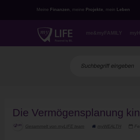
Meine
Finanzen
, meine
Projekte
, mein
Leben
me&myFAMILY
my
Die Vermögensplanung kinde
Gesammelt von myLIFE team
myWEALTH
Fe