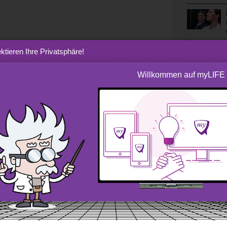
November 1
ktieren Ihre Privatsphäre!
Willkommen auf myLIFE
s bei der BIL, erklärt Ihnen, wie die
e uns in einer Zeit bietet, in der die
lexer wird, und welche Punkte es zu
ielen.