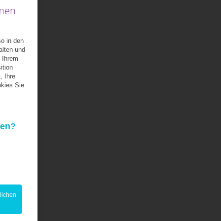
hmen
so in den
alten und
 Ihrem
ition
, Ihre
kies Sie
den?
lichen