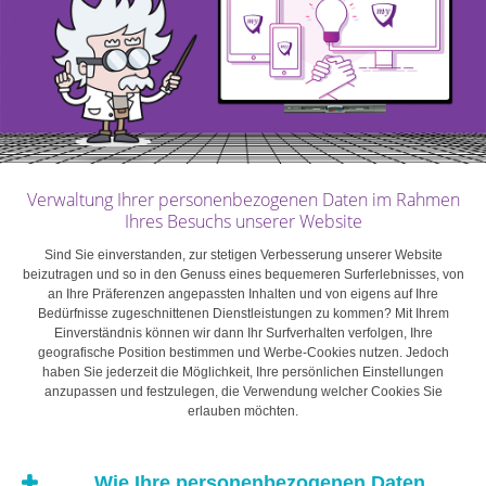
Wer ist der ideale Nachfolger
?
Ein Mitglied der
Familie
, ein bestehender Mitarbeiter, ein versierter
Fachmann aus Ihrer Branche, ein vielversprechender
Jungunternehmer? Jeder Fall hat seine Vor- und
Nachteile. Wenn man sein Unternehmen auf eines
seiner Kinder übertragen kann, wird dies beispielsweise
oft als Glücksfall angesehen. Doch das wirft auch die
Verwaltung Ihrer personenbezogenen Daten im Rahmen
Frage nach der Aufteilung des Vermögens im Verhältnis
Ihres Besuchs unserer Website
zu den anderen Erben auf. Ein Fachmann, der sich
Sind Sie einverstanden, zur stetigen Verbesserung unserer Website
bewährt hat, bietet zwar gewisse Erfolgsgarantien, ist
beizutragen und so in den Genuss eines bequemeren Surferlebnisses, von
an Ihre Präferenzen angepassten Inhalten und von eigens auf Ihre
aber mit dem Risiko verbunden, die von Ihnen seit
Bedürfnisse zugeschnittenen Dienstleistungen zu kommen? Mit Ihrem
langen Jahren gepflegte Unternehmenskultur wesentlich
Einverständnis können wir dann Ihr Surfverhalten verfolgen, Ihre
geografische Position bestimmen und Werbe-Cookies nutzen. Jedoch
zu verändern. Kurzum: Die Auswahl des richtigen
haben Sie jederzeit die Möglichkeit, Ihre persönlichen Einstellungen
Nachfolgers ist immer von der Situation Ihres
anzupassen und festzulegen, die Verwendung welcher Cookies Sie
erlauben möchten.
Unternehmens und von Ihren Wünschen abhängig.
Wenn Sie keinen potenziellen Kandidaten haben,
Wie Ihre personenbezogenen Daten