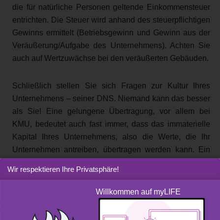
die für natürliche Personen geltende Einkommensteuer
entrichten. Die Steuer wird anhand des steuerpflichtigen
Gewinns ermittelt (Betriebsgewinn und Gewinn aus der
Veräußerung/Aufgabe des Unternehmens). Achten Sie
auch auf Wertzuwächse bei den veräußerten Gebäuden.
Schließlich stellen Sie sich Fragen zur Kultur Ihres
Unternehmens – seiner DNS. Niemand kann das besser
als Sie! Eine gelungene Übertragung, vor allem bei
KMU, bedeutet auch fast immer, dass das immaterielle
Kapital Ihres Unternehmens, also die Werte, die Ihr
Unternehmen antreiben, übertragen werden kann. Ein
Erwerber muss diesen Ansatzpunkt immer
Wir respektieren Ihre Privatsphäre!
berücksichtigen, wenn er auf der sicheren Seite sein will.
Willkommen auf myLIFE
Suche nach einem Nachfolger