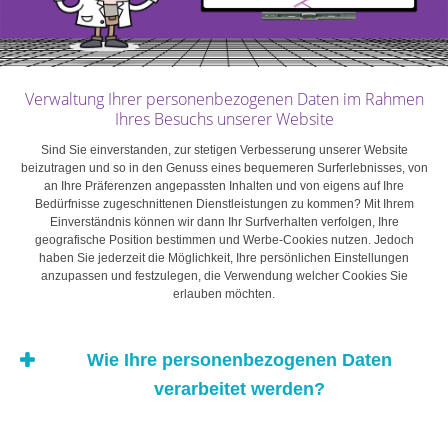
dessen Geschichte einem breiten Publikum durch den
Film „A Beautiful Mind“ bekannt wurde, der auf seinem
Leben basiert. Noch heute gibt es zahlreiche
Anwendungen in der Wirtschaft, die auf den Arbeiten von
Verwaltung Ihrer personenbezogenen Daten im Rahmen
John Nash basieren: Analyse des Verhaltens von
Ihres Besuchs unserer Website
Unternehmen bei der Festlegung von Mengen, Preisen,
Sind Sie einverstanden, zur stetigen Verbesserung unserer Website
der Produktqualität, der Standortwahl usw. Weitere
beizutragen und so in den Genuss eines bequemeren Surferlebnisses, von
an Ihre Präferenzen angepassten Inhalten und von eigens auf Ihre
Anwendungen betreffen die Geopolitik (beispielsweise
Bedürfnisse zugeschnittenen Dienstleistungen zu kommen? Mit Ihrem
bei der Analyse der nuklearen Abschreckung etwa
Einverständnis können wir dann Ihr Surfverhalten verfolgen, Ihre
geografische Position bestimmen und Werbe-Cookies nutzen. Jedoch
während der Kubakrise 1962) und allgemein die
haben Sie jederzeit die Möglichkeit, Ihre persönlichen Einstellungen
Untersuchung strategischer Entscheidungen.
anzupassen und festzulegen, die Verwendung welcher Cookies Sie
erlauben möchten.
Das Gefangenendilemma
Wie Ihre personenbezogenen Daten
verarbeitet werden?
beschreibt Situationen,