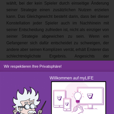
wählt, bei der kein Spieler durch einseitige Änderung
seiner Strategie einen zusätzlichen Nutzen erzielen
kann. Das Gleichgewicht besteht darin, dass bei dieser
Konstellation jeder Spieler auch im Nachhinein mit
seiner Entscheidung zufrieden ist, nicht als einziger von
seiner Strategie abgewichen zu sein. Wenn ein
Gefangener sich dafür entscheidet zu schweigen, der
andere aber seinen Komplizen verrät, erhält Ersterer das
schlechtmöglichste Ergebnis. Angesichts der
Unsicherheit stellt er sein Eigeninteresse nach vorne,
Wir respektieren Ihre Privatsphäre!
auch wenn es eine potenziell bessere Lösung gibt.
Willkommen auf myLIFE
Das Nash-Gleichgewicht ist das zentrale Konzept der
nicht-kooperativen Spieltheorie (bei der sich die
Verhaltensweisen aus dem Eigeninteresse der Spieler
ergeben), wobei von vollständiger Information
ausgegangen wird. Es geht auf John Nash zurück,