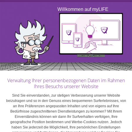
Gleichzeitig sind die finanziellen Vermögenswerte der
Deutschen mit die geringsten in Europa. Bei derart
Willkommen auf myLIFE
niedrigen Zinsen für Bareinlagen schrumpft damit
fortlaufend das Sparguthaben des Landes.
Anleihen als Alternative?
Niedrige kurzfristige Zinssätze belasten auch die
längerfristigen Anleiherenditen, die für Anleger in der
Vergangenheit eine wichtige Ertragsquelle darstellten.
Einzelpersonen, die auf Erträge aus ihren Ersparnissen
Verwaltung Ihrer personenbezogenen Daten im Rahmen
Ihres Besuchs unserer Website
angewiesen sind, müssen andere Anlagen in Betracht
ziehen – in der Regel Vermögenswerte mit höherem
Sind Sie einverstanden, zur stetigen Verbesserung unserer Website
beizutragen und so in den Genuss eines bequemeren Surferlebnisses, von
Risiko –, um dieselben Renditen zu erzielen, die
an Ihre Präferenzen angepassten Inhalten und von eigens auf Ihre
Anleihen in der Vergangenheit boten. Die Rendite für 10-
Bedürfnisse zugeschnittenen Dienstleistungen zu kommen? Mit Ihrem
jährige deutsche Staatsanleihen beträgt aktuell zum
Einverständnis können wir dann Ihr Surfverhalten verfolgen, Ihre
geografische Position bestimmen und Werbe-Cookies nutzen. Jedoch
Beispiel 0,22 %. Sie liegt damit unter den Zinssätzen der
haben Sie jederzeit die Möglichkeit, Ihre persönlichen Einstellungen