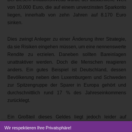
von 10.000 Euro, die auf einem unverzinsten Sparkonto
liegen, innerhalb von zehn Jahren auf 8.170 Euro
sinken.
Dies zwingt Anleger zu einer Änderung ihrer Strategie,
da sie Risiken eingehen müssen, um eine nennenswerte
Rendite zu erzielen. Daneben sollten Bareinlagen
unattraktiver werden. Doch die Menschen reagieren
anders. Ein gutes Beispiel ist Deutschland, dessen
Bevölkerung neben den Luxemburgern und Schweden
zur Spitzengruppe der Sparer in Europa gehört und
durchschnittlich rund 17 % des Jahreseinkommens
zurücklegt.
Ein Großteil dieses Geldes liegt jedoch leider auf
Sparkonten, die keine Erträge erwirtschaften.
Wir respektieren Ihre Privatsphäre!