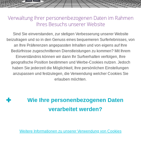
Der Einzelfall als Leitmotiv
Verwaltung Ihrer personenbezogenen Daten im Rahmen
Ihres Besuchs unserer Website
Das Repräsentativitätsprinzip beschreibt die allgemeine
Sind Sie einverstanden, zur stetigen Verbesserung unserer Website
beizutragen und so in den Genuss eines bequemeren Surferlebnisses, von
Tendenz, Einzelfälle zu verallgemeinern. Dies wäre etwa
an Ihre Präferenzen angepassten Inhalten und von eigens auf Ihre
der Fall, wenn ein zukünftiger Unternehmer versucht,
Bedürfnisse zugeschnittenen Dienstleistungen zu kommen? Mit Ihrem
seine Familie von seinem Projekt zu überzeugen, indem
Einverständnis können wir dann Ihr Surfverhalten verfolgen, Ihre
geografische Position bestimmen und Werbe-Cookies nutzen. Jedoch
er ihr nur von den Erfolgsgeschichten berichtet. Aus
haben Sie jederzeit die Möglichkeit, Ihre persönlichen Einstellungen
diesen Beispielen – bei denen es sich um Einzelfälle
anzupassen und festzulegen, die Verwendung welcher Cookies Sie
erlauben möchten.
handelt – schließt der besagte Unternehmer dann, dass
auch er erfolgreich sein wird. Dabei berücksichtigt er
nicht, dass diese meist in den Medien aufgebauschten
Wie Ihre personenbezogenen Daten
Erfolgsgeschichten angesichts der sehr großen Zahl
verarbeitet werden?
nicht erfolgreicher Unternehmer extrem selten sind. Zur
Erinnerung: 80 Prozent der Unternehmen, die Insolvenz
anmelden, tun dies in den ersten 18 Monaten nach der
Weitere Informationen zu unserer Verwendung von Cookies
Gründung.