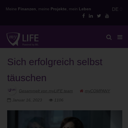
Skip
Meine
Finanzen
, meine
Projekte
, mein
Leben
DE
to
content
Sich erfolgreich selbst
täuschen
Gesammelt von myLIFE team
myCOMPANY
Januar 16, 2023
1106