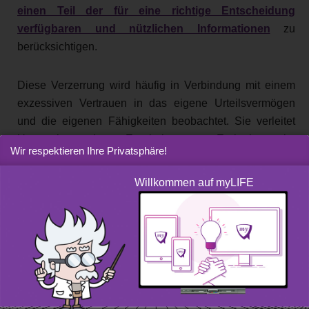
einen Teil der für eine richtige Entscheidung
verfügbaren und nützlichen Informationen
zu
berücksichtigen.
Diese Verzerrung wird häufig in Verbindung mit einem
exzessiven Vertrauen in das eigene Urteilsvermögen
und die eigenen Fähigkeiten beobachtet. Sie verleitet
Unternehmer dazu, Ergebnisse von Ereignissen im
Wir respektieren Ihre Privatsphäre!
Nachhinein und durch falsche Kausalität allein auf ihr
Handeln zurückzuführen.
Willkommen auf myLIFE
Diese Denkweise mag gefährlich erscheinen, sie hat
jedoch einen großen Vorteil: Sie erlaubt einem
Firmenchef, der unter Druck steht und umgehend auf
viele Probleme reagieren muss, Entscheidungen schnell
zu treffen, ohne sich von einer Flut von Informationen
überwältigen zu lassen.