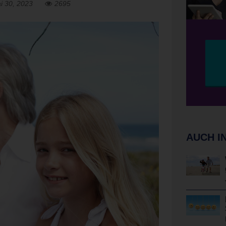
i 30, 2023
2695
AUCH I