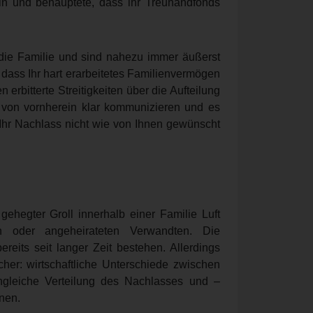
in und behauptete, dass ihr Treuhandfonds
n die Familie und sind nahezu immer äußerst
t, dass Ihr hart erarbeitetes Familienvermögen
erbitterte Streitigkeiten über die Aufteilung
 von vornherein klar kommunizieren und es
s Ihr Nachlass nicht wie von Ihnen gewünscht
 gehegter Groll innerhalb einer Familie Luft
n oder angeheirateten Verwandten. Die
ereits seit langer Zeit bestehen. Allerdings
er: wirtschaftliche Unterschiede zwischen
ngleiche Verteilung des Nachlasses und –
nen.