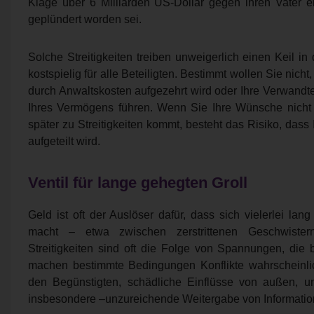
Klage über 6 Milliarden US-Dollar gegen ihren Vater e
geplündert worden sei.
Solche Streitigkeiten treiben unweigerlich einen Keil i
kostspielig für alle Beteiligten. Bestimmt wollen Sie nich
durch Anwaltskosten aufgezehrt wird oder Ihre Verwandten 
Ihres Vermögens führen. Wenn Sie Ihre Wünsche nicht
später zu Streitigkeiten kommt, besteht das Risiko, das
aufgeteilt wird.
Ventil für lange gehegten Groll
Geld ist oft der Auslöser dafür, dass sich vielerlei lang
macht – etwa zwischen zerstrittenen Geschwister
Streitigkeiten sind oft die Folge von Spannungen, die b
machen bestimmte Bedingungen Konflikte wahrscheinlich
den Begünstigten, schädliche Einflüsse von außen, u
insbesondere –unzureichende Weitergabe von Informatio