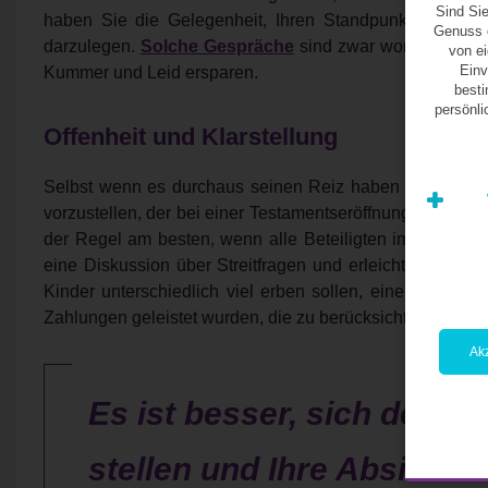
Sind Sie
haben Sie die Gelegenheit, Ihren Standpunkt zur Auf
Genuss e
darzulegen.
Solche Gespräche
sind zwar womöglich nich
von e
Einv
Kummer und Leid ersparen.
besti
persönl
Offenheit und Klarstellung
Selbst wenn es durchaus seinen Reiz haben kann, sich
vorzustellen, der bei einer Testamentseröffnung erfährt, da
der Regel am besten, wenn alle Beteiligten im Voraus w
eine Diskussion über Streitfragen und erleichtert die P
Kinder unterschiedlich viel erben sollen, eine komplexe
Zahlungen geleistet wurden, die zu berücksichtigen sind.
Akz
Es ist besser, sich der H
stellen und Ihre Absichten