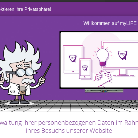
ktieren Ihre Privatsphäre!
 nicht nur eine
Willkommen auf myLIFE
hkeiten zu vermeiden.
egenheit dar, Wissen
ugeben.
eit, Unannehmlichkeiten zu vermeiden. Sie
rungen weiterzugeben
. Solche Gespräche
Fettnäpfchen zu vermeiden. Es kann hilfreich
mögen aufgebaut haben und worauf Sie dafür
 Vermögen Verantwortung bedeutet.
waltung Ihrer personenbezogenen Daten im Ra
Ihres Besuchs unserer Website
hre Entscheidungen zu erläutern. Außerdem