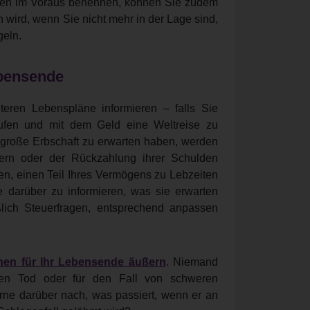
onen im Voraus benennen, können Sie zudem
n wird, wenn Sie nicht mehr in der Lage sind,
geln.
ebensende
teren Lebenspläne informieren – falls Sie
aufen und mit dem Geld eine Weltreise zu
große Erbschaft zu erwarten haben, werden
mern oder der Rückzahlung ihrer Schulden
anen, einen Teil Ihres Vermögens zu Lebzeiten
ie darüber zu informieren, was sie erwarten
ßlich Steuerfragen, entsprechend anpassen
hen für Ihr Lebensende äußern
. Niemand
nen Tod oder für den Fall von schweren
ne darüber nach, was passiert, wenn er an