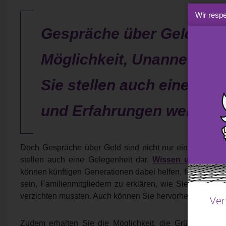
Wir respe
Gespräche über Geld sind
Möglichkeit, Unannehmlic
Sie stellen auch eine Gel
und Erfahrungen weiterz
Doch Gespräche über Geld sind nicht nur eine Möglichk
stellen auch eine Gelegenheit dar,
Wissen und Erfah
können künftigen Generationen dabei helfen, finanzielle 
sein, Familienmitgliedern zu erklären, wie Sie Ihr Ver
verzichten mussten. Auch können Sie hervorheben, dass
Ver
Zudem erhalten Sie die Möglichkeit, die Gründe für I