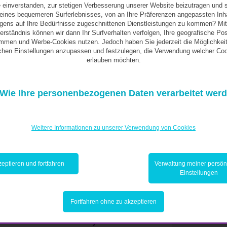
 einverstanden, zur stetigen Verbesserung unserer Website beizutragen und 
teilung Ihres Vermögens noch zu Lebzeiten
ines bequemeren Surferlebnisses, von an Ihre Präferenzen angepassten Inh
t einfach, können aber auf lange Sicht viel
igens auf Ihre Bedürfnisse zugeschnittenen Dienstleistungen zu kommen? Mit
erständnis können wir dann Ihr Surfverhalten verfolgen, Ihre geografische Pos
mmen und Werbe-Cookies nutzen. Jedoch haben Sie jederzeit die Möglichkeit
ichen Einstellungen anzupassen und festzulegen, die Verwendung welcher Coo
erlauben möchten.
 das Gesicht eines ungeliebten Verwandten
Wie Ihre personenbezogenen Daten verarbeitet wer
ss er enterbt wurde, ist es für Ihre Familie in
issen, wer was erben wird. Dies ermöglicht
lanung. Das ist vor allem dann wichtig, wenn
Weitere Informationen zu unserer Verwendung von Cookies
 Familienstruktur besteht oder zu Lebzeiten
eptieren und fortfahren
Verwaltung meiner persön
Einstellungen
erausforderung zu
Fortfahren ohne zu akzeptieren
 zu erläutern, als Ihre