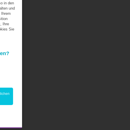
so in den
alten und
 Ihrem
ition
, Ihre
kies Sie
den?
lichen