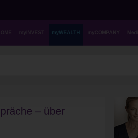
Skip
to
content
HOME
myINVEST
myWEALTH
myCOMPANY
Med
präche – über