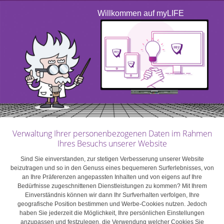
Essen zum Mitnehmen bestellen, ist die direkte Zahlung
Willkommen auf myLIFE
immer noch die bevorzugte Methode. Anstatt mit Bargeld
zu hantieren oder Ihren PIN-Code einzugeben, ziehen
Sie es möglicherweise vor,
kontaktlos zu bezahlen
?
Diese Option wird seit einigen Jahren für alle Kredit- und
Debitkarten in Luxemburg angeboten und hat in der
Krise einen regelrechten Boom erlebt. Dank der
Erhöhung des Limits für kontaktlose Zahlungen können
Sie jetzt Transaktionen in Höhe von bis zu 50 Euro
absolut sicher durchführen (im Vergleich zu 25 Euro vor
Verwaltung Ihrer personenbezogenen Daten im Rahmen
der Krise). Fast 70 % der Kartenzahlungen in Luxemburg
Ihres Besuchs unserer Website
erfolgen inzwischen kontaktlos.
Sind Sie einverstanden, zur stetigen Verbesserung unserer Website
beizutragen und so in den Genuss eines bequemeren Surferlebnisses, von
an Ihre Präferenzen angepassten Inhalten und von eigens auf Ihre
Der kumulierte Betrag und die Anzahl der kontaktlosen
Bedürfnisse zugeschnittenen Dienstleistungen zu kommen? Mit Ihrem
Zahlungen, die innerhalb eines bestimmten Zeitraums
Einverständnis können wir dann Ihr Surfverhalten verfolgen, Ihre
geografische Position bestimmen und Werbe-Cookies nutzen. Jedoch
nacheinander ausgeführt werden können, sind jedoch
haben Sie jederzeit die Möglichkeit, Ihre persönlichen Einstellungen
begrenzt. Bei darüber hinausgehenden Transaktionen
anzupassen und festzulegen, die Verwendung welcher Cookies Sie