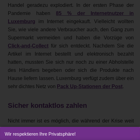
Handel geradezu explodiert. In der ersten Phase der
Pandemie haben
85 % der Internetnutzer in
Luxemburg
im Internet eingekauft. Vielleicht wollten
Sie, wie viele andere Verbraucher auch, den Gang zum
Supermarkt vermeiden und haben die Vorzüge von
Click-and-Collect
für sich entdeckt. Nachdem Sie die
Artikel im Internet bestellt und elektronisch bezahlt
hatten, mussten Sie sich nur noch zu einer Abholstelle
des Händlers begeben oder sich die Produkte nach
Hause liefern lassen. Luxemburg verfügt zudem über ein
sehr dichtes Netz von
Pack Up-Stationen der Post
.
Sicher kontaktlos zahlen
Nicht immer ist es möglich, die während der Krise weit
verbreiteten Lösungen für Fernzahlungen zu nutzen. Bei
Wir respektieren Ihre Privatsphäre!
einem Einkauf im Geschäft oder wenn Sie im Restaurant