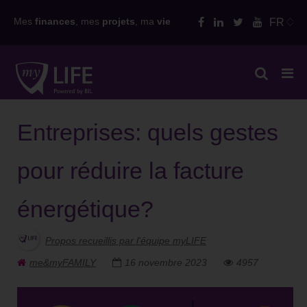
Skip
Mes
finances
, mes
projets
, ma
vie
FR
to
content
Entreprises: quels gestes
pour réduire la facture
énergétique?
Propos recueillis par l'équipe myLIFE
me&myFAMILY
16 novembre 2023
4957