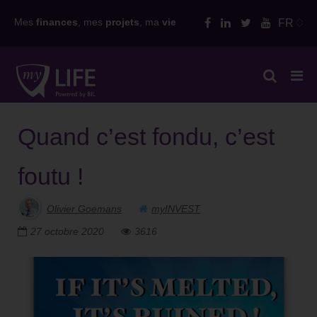
Skip
Mes
finances
, mes
projets
, ma
vie
FR
to
content
Quand c’est fondu, c’est
foutu !
Olivier Goemans
myINVEST
27 octobre 2020
3616