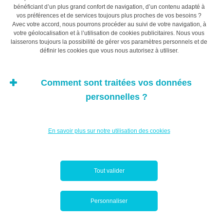
climatique, ce qui affectera bien sûr la stabilité
bénéficiant d’un plus grand confort de navigation, d’un contenu adapté à
économique et la valeur des investissements.
vos préférences et de services toujours plus proches de vos besoins ?
Avec votre accord, nous pourrons procéder au suivi de votre navigation, à
votre géolocalisation et à l’utilisation de cookies publicitaires. Nous vous
Une révolution est en marche, dans laquelle la toute-
laisserons toujours la possibilité de gérer vos paramètres personnels et de
définir les cookies que vous nous autorisez à utiliser.
puissance des actionnaires deviendra obsolète. Les lois
fiduciaires veulent que l’argent soit investi dans le
meilleur intérêt de l’investisseur, en tenant compte de la
Comment sont traitées vos données
sécurité du capital et du rendement. D’un point de vue
personnelles ?
juridique, la durabilité fait partie de l’équation. D’un point
de vue financier, il ne faut jamais oublier que notre
capital nous procure un puissant levier de vote. Cessons
En savoir plus sur notre utilisation des cookies
de regarder l’histoire se dérouler devant nos yeux et
agissons pour en modifier le cours.
Tout valider
La pandémie nous aura
Personnaliser