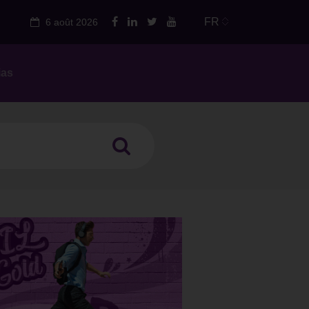
FR
6 août 2026
ias