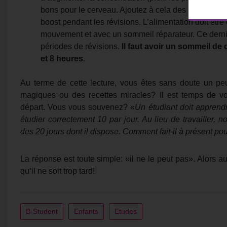
bons pour le cerveau. Ajoutez à cela des produits r
boost pendant les révisions. L’alimentation doit êt
mouvement et avec un sommeil réparateur. Ce dernie
périodes de révisions.
Il faut avoir un sommeil de
et 8 heures
.
Au terme de cette lecture, vous êtes sans doute un pe
magiques ou des recettes miracles? Il est temps de vo
départ. Vous vous souvenez? «
Un étudiant doit apprend
étudier correctement 10 par jour. Au lieu de travailler, 
des 20 jours dont il dispose. Comment fait-il à présent po
La réponse est toute simple: «il ne le peut pas». Alors
qu’il ne soit trop tard!
B-Student
Enfants
Etudes