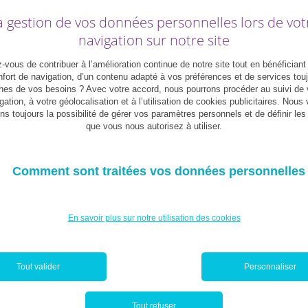
 théoriques mais aussi des moments
a gestion de vos données personnelles lors de vot
auses pour prendre l’air, sortir ou
e le reste du temps.
navigation sur notre site
e et propice aux révisions
. Ce lieu doit
vous de contribuer à l’amélioration continue de notre site tout en bénéficiant
e toute distraction possible. Si vous déprimez
fort de navigation, d’un contenu adapté à vos préférences et de services tou
hes de vos besoins ? Avec votre accord, nous pourrons procéder au suivi de 
eu du genre, mais évitez les pièces communes
gation, à votre géolocalisation et à l’utilisation de cookies publicitaires. Nous
que les parents regardent la télé.
ns toujours la possibilité de gérer vos paramètres personnels et de définir le
que vous nous autorisez à utiliser.
prise, vous vous souvenez plutôt bien du
ous, mais ne criez pas trop vite victoire. Ne
 bonne préparation:
la révision de
Comment sont traitées vos données personnelles
 même celles qui vous semblent faciles.
 bon signe ! Puisque vous êtes vraiment
En savoir plus sur notre utilisation des cookies
e le risque de penser que vous n’êtes plus
s faut prendre soin pour tenir la distance.
es dernières donnent un coup de fouet au
Tout valider
Personnaliser
 vous fatiguer d’un coup peu après.
liments riches en protéines permettent
iers) ou des produits riches en oméga 3 sont
Tout refuser