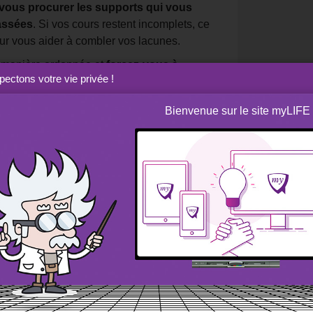
vous procurer les supports qui vous
assées
. Si vos cours restent incomplets, ce
pour vous aider à combler vos lacunes.
e manière ordonnée et
forcez-vous à
ectons votre vie privée !
mois avant vos examens.
Bienvenue sur le site myLIFE
 ordonné avec
 étudier, sans faire
e vous lancez pas tête baissée sur le premier
 un planning ordonné
avec l’ensemble des
anning, évitez les blocs trop importants avec
n de ne pas en être dégouté. Votre planning