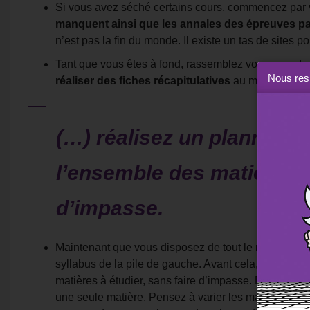
Si vous avez séché certains cours, commencez par
manquent ainsi que les annales des épreuves p
n’est pas la fin du monde. Il existe un tas de sites 
Tant que vous êtes à fond, rassemblez vos cours d
Nous resp
réaliser des fiches récapitulatives
au moins deux 
(…) réalisez un planning
l’ensemble des matières à
d’impasse.
Maintenant que vous disposez de tout le matériel, n
syllabus de la pile de gauche. Avant cela,
réalisez
matières à étudier, sans faire d’impasse. Dans ce pl
une seule matière. Pensez à varier les matières afi