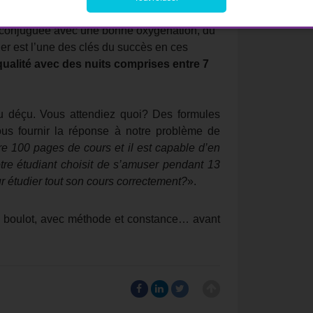
iches en vitamine C pour un bon coup de
re conjuguée avec une bonne oxygénation, du
r est l’une des clés du succès en ces
 qualité avec des nuits comprises entre 7
u déçu. Vous attendiez quoi? Des formules
us fournir la réponse à notre problème de
re 100 pages de cours et il est capable d’en
notre étudiant choisit de s’amuser pendant 13
ur étudier tout son cours correctement?
».
 au boulot, avec méthode et constance… avant