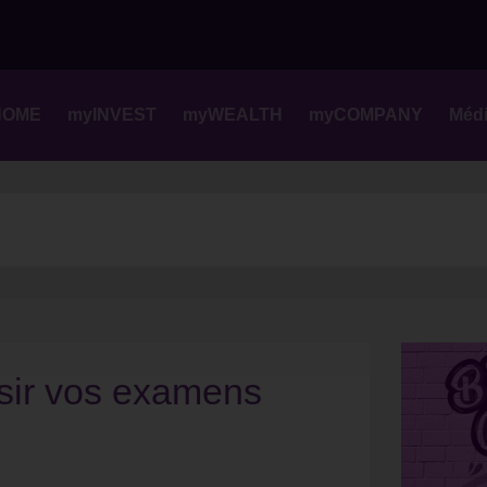
Skip
to
content
HOME
myINVEST
myWEALTH
myCOMPANY
Méd
ssir vos examens