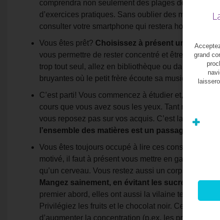
comprendra non seulement des plages de révisions
L
d’exercices pratiques. Sans oublier des moments de p
consulter votre smartphone qui restera hors de porté
Vous êtes prêt?
Choisissez à présent un lieu calm
Acceptez-
vous permettre de rester concentré et être à l’abri d
grand con
proc
trop tout seul, allez en bibliothèque ou dans un li
navi
bruyantes où le petit frère écoute sa musique tandis 
laissero
C’est parti! Vous commencez à étudier et, bonne sur
cours que vous avez sous les yeux. Tant mieux pour v
vous reposez pas sur vos acquis. C’est la clé d’une
l’ensemble des matières est un passage obligé
,
Vous êtes toujours occupé à lire ces conseils, c’est
motivé, il faut à présent vous mettre en garde contr
qu’un cerveau. Vous restez aussi un corps dont il vou
Mangez sainement, en évitant les sucreries
. Si c
premier abord, elles ont aussi la vilaine tendance à
Privilégiez les fruits et le chocolat noir. Certains a
d’augmenter la concentration (p.ex. les produits lait