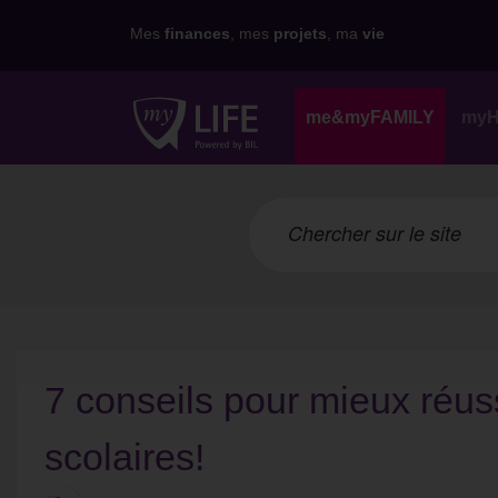
Mes
finances
, mes
projets
, ma
vie
me&myFAMILY
my
7 conseils pour mieux réu
scolaires!