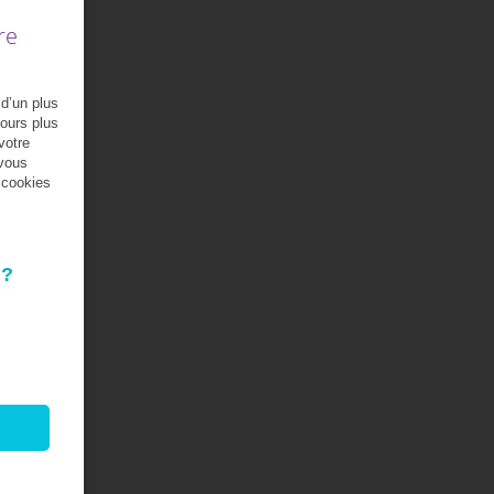
re
 d’un plus
jours plus
votre
 vous
s cookies
 ?