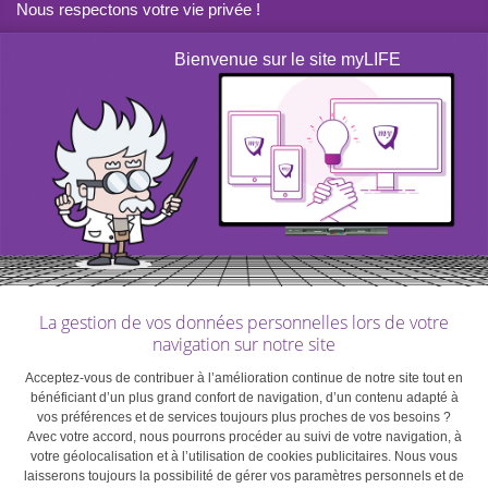
Nous respectons votre vie privée !
vraiment besoin de ce
Bienvenue sur le site myLIFE
produit ou de ce service.
#8 Attendez avant d’acheter
Vous avez tendance à vous laisser facilement tenter par
les dernières nouveautés et autres offres alléchantes.
Laissez passer quelques jours avant d’acheter et prenez
La gestion de vos données personnelles lors de votre
le temps de vous demander si vous avez vraiment
navigation sur notre site
besoin de ce produit ou de ce service. En procédant
ainsi, vous éviterez les achats impulsifs et superflus.
Acceptez-vous de contribuer à l’amélioration continue de notre site tout en
bénéficiant d’un plus grand confort de navigation, d’un contenu adapté à
vos préférences et de services toujours plus proches de vos besoins ?
Avec votre accord, nous pourrons procéder au suivi de votre navigation, à
#9 Faites le tri dans vos affaires
votre géolocalisation et à l’utilisation de cookies publicitaires. Nous vous
laisserons toujours la possibilité de gérer vos paramètres personnels et de