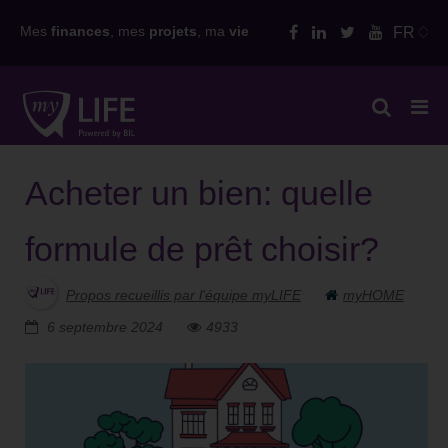
Skip
Mes
finances
, mes
projets
, ma
vie
FR
to
content
Acheter un bien: quelle
formule de prêt choisir?
Propos recueillis par l'équipe myLIFE
myHOME
6 septembre 2024
4933