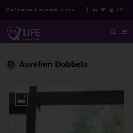
Skip
Mes
finances
, mes
projets
, ma
vie
FR
to
content
Aurélien Dobbels