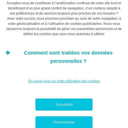
retenue par les recruteurs.
Acceptez-vous de contribuer à l’amélioration continue de notre site tout en
bénéficiant d’un plus grand confort de navigation, d’un contenu adapté à
vos préférences et de services toujours plus proches de vos besoins ?
Avec votre accord, nous pourrons procéder au suivi de votre navigation, à
Sur ton CV tu ne mentiras point
votre géolocalisation et à l’utilisation de cookies publicitaires. Nous vous
laisserons toujours la possibilité de gérer vos paramètres personnels et de
définir les cookies que vous nous autorisez à utiliser.
La tentation est grande, en particulier lorsqu’on est jeune
diplômé, de vouloir enjoliver son CV. Mentir sur ses
compétences ou ses précédentes expériences
Comment sont traitées vos données
professionnelles n’est jamais une bonne idée. Les
personnelles ?
recruteurs finissent (presque) toujours par découvrir la
vérité. Si vous manquez d’expérience, insistez plutôt sur
votre motivation et votre soif d’apprendre. Mieux vaut en
En savoir plus sur notre utilisation des cookies
effet valoriser son savoir-être et la volonté d’améliorer
son savoir-faire plutôt que de vouloir bâtir son avenir
professionnel sur un mensonge.
Tout valider
Ne pas te relire tu éviteras
Personnaliser