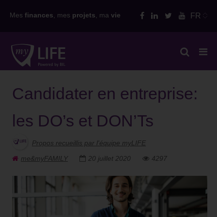
Skip
Mes
finances
, mes
projets
, ma
vie
FR
to
content
Candidater en entreprise:
les DO’s et DON’Ts
Propos recueillis par l'équipe myLIFE
me&myFAMILY
20 juillet 2020
4297