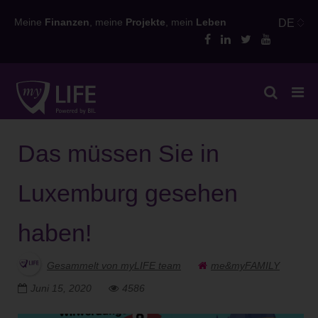
Skip
Meine
Finanzen
, meine
Projekte
, mein
Leben
DE
to
content
Das müssen Sie in
Luxemburg gesehen
haben!
Gesammelt von myLIFE team
me&myFAMILY
Juni 15, 2020
4586