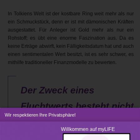
In Tolkiens Welt ist der kostbare Ring weit mehr als nur
ein Schmuckstück, denn er ist mit dämonischen Kräften
ausgestattet. Für Anleger ist Gold mehr als nur ein
Rohstoff; es übt eine enorme Faszination aus. Da es
keine Erträge abwirft, kein Fälligkeitsdatum hat und auch
einen sentimentalen Wert besitzt, ist es sehr schwer, es
mithilfe traditioneller Finanzmodelle zu bewerten.
Der Zweck eines
Fluchtwerts besteht nicht
Wir respektieren Ihre Privatsphäre!
in der Erzielung von
Willkommen auf myLIFE
Gewinnen, sondern