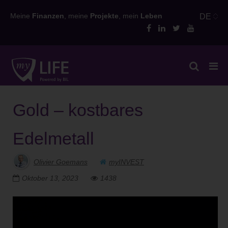
Skip
Meine
Finanzen
, meine
Projekte
, mein
Leben
DE
to
content
Gold – kostbares
Edelmetall
Olivier Goemans
myINVEST
Oktober 13, 2023
1438