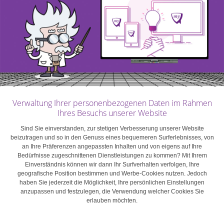
darin, kein Geld zu
verlieren.
Auch wenn es Keynes nicht gefallen würde:
Möglicherweise mehr als bei jedem anderen
Verwaltung Ihrer personenbezogenen Daten im Rahmen
Vermögenswert entspricht der Wert von Gold dem, was
Ihres Besuchs unserer Website
Käufer bereit sind, dafür zu zahlen. Wichtig in diesem
Sind Sie einverstanden, zur stetigen Verbesserung unserer Website
Zusammenhang: Der Zweck eines Fluchtwerts besteht
beizutragen und so in den Genuss eines bequemeren Surferlebnisses, von
an Ihre Präferenzen angepassten Inhalten und von eigens auf Ihre
nicht in der Erzielung von Gewinnen, sondern darin, kein
Bedürfnisse zugeschnittenen Dienstleistungen zu kommen? Mit Ihrem
Geld zu verlieren. Wer auf der Suche nach einem
Einverständnis können wir dann Ihr Surfverhalten verfolgen, Ihre
geografische Position bestimmen und Werbe-Cookies nutzen. Jedoch
Fluchtwert ist, betrachtet Gold nicht als Geldanlage,
haben Sie jederzeit die Möglichkeit, Ihre persönlichen Einstellungen
sondern als Versicherung für das eigene Vermögen. Von
anzupassen und festzulegen, die Verwendung welcher Cookies Sie
erlauben möchten.
einer Versicherung erwartet man nicht, dass sie Zinsen
oder Dividenden bringt.