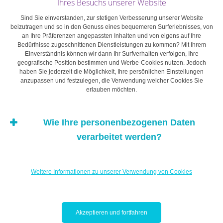
Eigentümer am weiteren Erfolg des Unternehmens
Ihres Besuchs unserer Website
beteiligt bleibt.
Sind Sie einverstanden, zur stetigen Verbesserung unserer Website
beizutragen und so in den Genuss eines bequemeren Surferlebnisses, von
an Ihre Präferenzen angepassten Inhalten und von eigens auf Ihre
Dies gibt den Gründern Zeit, ihr Anlageportfolio
Bedürfnisse zugeschnittenen Dienstleistungen zu kommen? Mit Ihrem
allmählich auf die Schwerpunktbereiche auszurichten,
Einverständnis können wir dann Ihr Surfverhalten verfolgen, Ihre
geografische Position bestimmen und Werbe-Cookies nutzen. Jedoch
an denen sie am meisten Interesse haben, oder ihr
haben Sie jederzeit die Möglichkeit, Ihre persönlichen Einstellungen
Fachwissen in anderen Sektoren auszubauen. Ein guter
anzupassen und festzulegen, die Verwendung welcher Cookies Sie
erlauben möchten.
Anlageverwalter – mit Vermögensverwaltungsmandat
oder auf anderer Basis – der ein auf die
Interessenbereiche und das Wissen des Kunden
Wie Ihre personenbezogenen Daten
abgestimmtes Portfolio zusammenstellen kann, spielt bei
verarbeitet werden?
diesem Prozess eine ganz entscheidende Rolle.
Vieles ist davon abhängig, wie das Unternehmen
Weitere Informationen zu unserer Verwendung von Cookies
übertragen wird und welche diesbezüglichen
Erwartungen alle Beteiligten haben. Bekleidet ein
Unternehmensgründer weiterhin eine einflussreiche
Akzeptieren und fortfahren