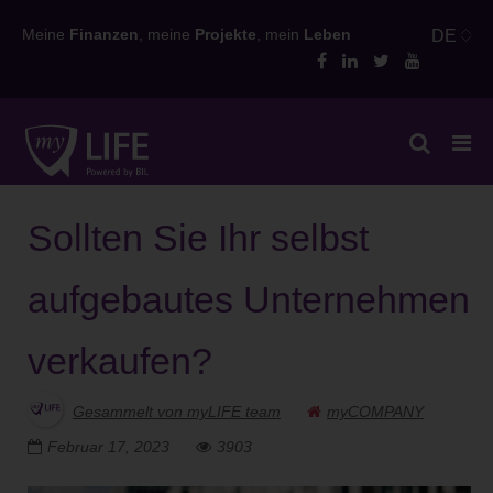
Skip
Meine
Finanzen
, meine
Projekte
, mein
Leben
DE
to
content
Sollten Sie Ihr selbst
aufgebautes Unternehmen
verkaufen?
Gesammelt von myLIFE team
myCOMPANY
Februar 17, 2023
3903