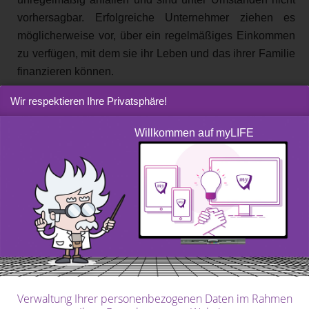
vorhersagbar. Erfolgreiche Unternehmer ziehen es
möglicherweise vor, über ein regelmäßiges Einkommen
zu verfügen, mit dem sie ihr Leben und das ihrer Familie
finanzieren können.
Wir respektieren Ihre Privatsphäre!
Schrittweise vorgehen
Willkommen auf myLIFE
Es ist jedoch schwierig, sich von einem Unternehmen zu
trennen, das viele Jahre lang zu Ihrem Leben gehört hat.
Natürlich muss man nicht alles auf einmal tun. Die
Eigentümer können einen Teil des Eigenkapitals
verkaufen, aber einen Anteil behalten, den sie im Laufe
der Zeit schrittweise abbauen, wenn sie sich mit anderen
Möglichkeiten der Vermögensverwendung wohler fühlen.
Auch die Käufer bevorzugen dieses Vorgehen, da es
ihnen die Gewissheit gibt, dass der scheidende
Verwaltung Ihrer personenbezogenen Daten im Rahmen