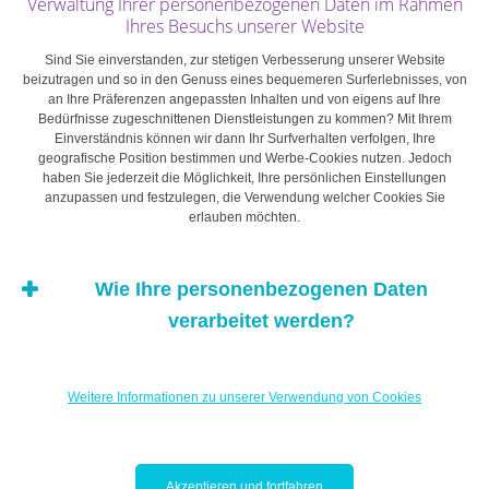
Ladezeiten
Verwaltung Ihrer personenbezogenen Daten im Rahmen
Ihres Besuchs unserer Website
Die Reichweite bleibt der größte Negativpunkt für
Sind Sie einverstanden, zur stetigen Verbesserung unserer Website
beizutragen und so in den Genuss eines bequemeren Surferlebnisses, von
Verbraucher, die die Anschaffung eines Elektrofahrzeugs
an Ihre Präferenzen angepassten Inhalten und von eigens auf Ihre
in Betracht ziehen. Zwar wurden deutliche Fortschritte
Bedürfnisse zugeschnittenen Dienstleistungen zu kommen? Mit Ihrem
Einverständnis können wir dann Ihr Surfverhalten verfolgen, Ihre
erzielt. So haben Elektrofahrzeuge heute eine
geografische Position bestimmen und Werbe-Cookies nutzen. Jedoch
theoretische Reichweite von 200 bis 600 Kilometern.
haben Sie jederzeit die Möglichkeit, Ihre persönlichen Einstellungen
Dass einem unterwegs der Strom ausgeht, bleibt aber
anzupassen und festzulegen, die Verwendung welcher Cookies Sie
erlauben möchten.
eine verbreitete Befürchtung. Zumal die Nutzung der
Klimaanlage oder des Radios sowie eine schnelle
Fahrweise die vom Hersteller angegebene theoretische
Wie Ihre personenbezogenen Daten
Reichweite mindern. Wer weit reisen will, schont sein
verarbeitet werden?
Fuhrwerk.
Weitere Informationen zu unserer Verwendung von Cookies
Größere Reichweiten bei allen Modellen und der Ausbau
der Schnellladeinfrastruktur dürften das Problem lösen.
Doch bis dahin ist es noch ein langer Weg. In der
Zwischenzeit ist Geduld gefragt und muss die Batterie
Akzeptieren und fortfahren