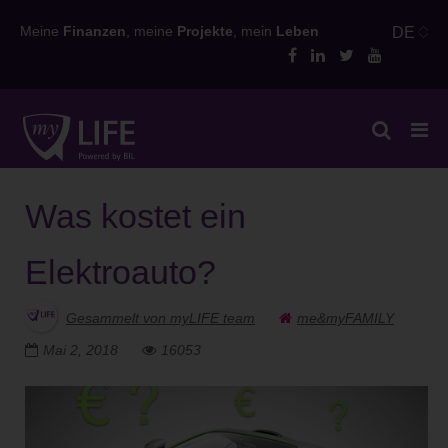
Skip
Meine
Finanzen
, meine
Projekte
, mein
Leben
DE
to
content
Was kostet ein
Elektroauto?
Gesammelt von myLIFE team
me&myFAMILY
Mai 2, 2018
16053