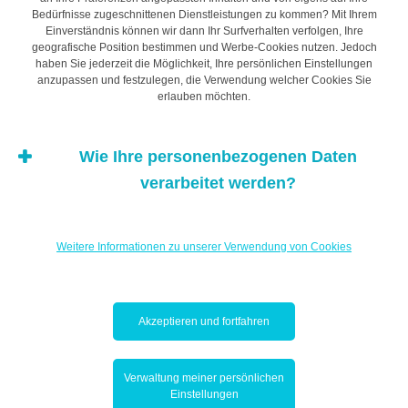
Bedürfnisse zugeschnittenen Dienstleistungen zu kommen? Mit Ihrem
Bankkonto hat.
Einverständnis können wir dann Ihr Surfverhalten verfolgen, Ihre
geografische Position bestimmen und Werbe-Cookies nutzen. Jedoch
haben Sie jederzeit die Möglichkeit, Ihre persönlichen Einstellungen
anzupassen und festzulegen, die Verwendung welcher Cookies Sie
Die Herausforderung
erlauben möchten.
besteht darin, keinen
Wie Ihre personenbezogenen Daten
verarbeitet werden?
Automatismus zwischen
einfachen
Weitere Informationen zu unserer Verwendung von Cookies
Zahlungsmöglichkeiten
Akzeptieren und fortfahren
und Überschuldung
entstehen zu lassen.
Verwaltung meiner persönlichen
Einstellungen