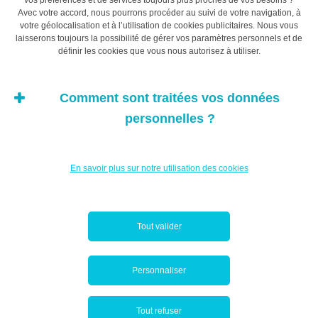
signer le document par
vos préférences et de services toujours plus proches de vos besoins ?
Avec votre accord, nous pourrons procéder au suivi de votre navigation, à
votre géolocalisation et à l’utilisation de cookies publicitaires. Nous vous
toutes les parties
laisserons toujours la possibilité de gérer vos paramètres personnels et de
définir les cookies que vous nous autorisez à utiliser.
concernées.
Comment sont traitées vos données
personnelles ?
Prêter de l’argent
Vous êtes disposé à prêter l’argent nécessaire? Là
En savoir plus sur notre utilisation des cookies
aussi, il est essentiel d’être très précis sur les conditions
de ce prêt, de les fixer par écrit et de faire signer le
document par toutes les parties concernées. Être
Tout valider
membre d’une famille n’exclut nullement de prendre des
engagements clairs sur papier, notamment:
Personnaliser
le montant prêté et les modalités de versement
Tout refuser