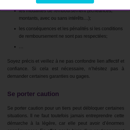
(cash ou non, en une ou plusieurs fois…);
les modalités de remboursement (échéances,
montants, avec ou sans intérêts…);
les conséquences et les pénalités si les conditions
de remboursement ne sont pas respectées;
…
Soyez précis et veillez à ne pas confondre lien affectif et
confiance. Si cela est nécessaire, n’hésitez pas à
demander certaines garanties ou gages.
Se porter caution
Se porter caution pour un tiers peut débloquer certaines
situations. Il ne faut toutefois jamais entreprendre cette
démarche à la légère, car elle peut avoir d’énormes