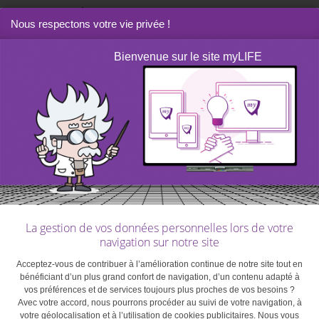
parenté.
Nous respectons votre vie privée !
Les taux d’imposition sont réduits pour les dons
Bienvenue sur le site myLIFE
effectués lors d’un mariage ou dans le cadre de contrats
passés en prévision d’un mariage (la répartition des
biens, par exemple).
Les dons de «biens immeubles» (terrains, constructions)
peuvent être soumis à un droit de mutation
supplémentaire de 1%. Pour être totalement conforme
avec la loi, une liste de dons devrait être établie,
authentifiée et certifiée par un notaire pour avoir valeur
La gestion de vos données personnelles lors de votre
de document officiel.
navigation sur notre site
Acceptez-vous de contribuer à l’amélioration continue de notre site tout en
bénéficiant d’un plus grand confort de navigation, d’un contenu adapté à
vos préférences et de services toujours plus proches de vos besoins ?
Les dons au profit de
Avec votre accord, nous pourrons procéder au suivi de votre navigation, à
votre géolocalisation et à l’utilisation de cookies publicitaires. Nous vous