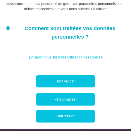
laisserons toujours la possibilité de gérer vos paramètres personnels et de
certains types
définir les cookies que vous nous autorisez à utiliser.
d’établissements
Comment sont traitées vos données
d’enseignement peuvent
personnelles ?
être effectués en
En savoir plus sur notre utilisation des cookies
franchise d’impôt.
Tout valider
Dons manuels
Personnaliser
Il existe des exonérations. Les dons au profit de certains
types d’établissements d’enseignement peuvent être
Tout refuser
effectués en franchise d’impôt. Une exonération plus
importante concerne les dons désignés sous le terme