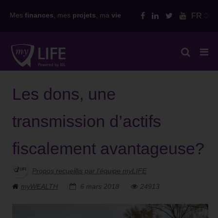
Skip
Mes
finances
, mes
projets
, ma
vie
FR
to
content
Les dons, une
transmission d’actifs
fiscalement avantageuse?
Propos recueillis par l'équipe myLIFE
myWEALTH
6 mars 2018
24913