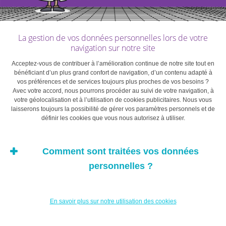
leur stratégie d’investissement. Il leur faut respecter un
plan d’investissement sans accorder une importance
excessive à l’environnement de marché». Comme
La gestion de vos données personnelles lors de votre
l’explique l’expert, la dynamique des intérêts composés
navigation sur notre site
comporte trois dimensions: le capital, le rendement et le
Acceptez-vous de contribuer à l’amélioration continue de notre site tout en
temps. «Tout le monde peut apporter du capital et je fais
bénéficiant d’un plus grand confort de navigation, d’un contenu adapté à
toujours remarquer à mes interlocuteurs que le temps
vos préférences et de services toujours plus proches de vos besoins ?
Avec votre accord, nous pourrons procéder au suivi de votre navigation, à
travaille en principe pour eux, tant que les rendements
votre géolocalisation et à l’utilisation de cookies publicitaires. Nous vous
sont positifs. Chaque jour qui passe produit des
laisserons toujours la possibilité de gérer vos paramètres personnels et de
définir les cookies que vous nous autorisez à utiliser.
intérêts», explique Olivier Goemans. Reste la question
des rendements. À court terme, l’évolution du prix des
placements financiers peut probablement être qualifiée
Comment sont traitées vos données
d’aléatoire. À long terme, ils reflètent plus concrètement
personnelles ?
la situation économique. Il est certes possible d’estimer
les rendements à moyen et à long terme en fonction de
nombreuses possibilités et hypothèses, mais sans
En savoir plus sur notre utilisation des cookies
certitude.