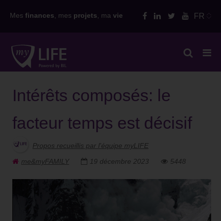
Skip
Mes
finances
, mes
projets
, ma
vie
FR
to
content
Intérêts composés: le
facteur temps est décisif
Propos recueillis par l'équipe myLIFE
me&myFAMILY
19 décembre 2023
5448