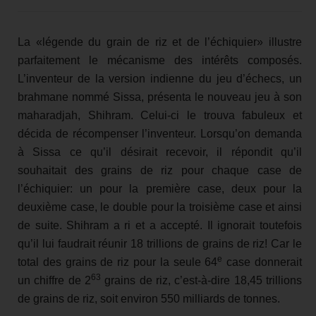
La «légende du grain de riz et de l’échiquier» illustre
parfaitement le mécanisme des intérêts composés.
L’inventeur de la version indienne du jeu d’échecs, un
brahmane nommé Sissa, présenta le nouveau jeu à son
maharadjah, Shihram. Celui-ci le trouva fabuleux et
décida de récompenser l’inventeur. Lorsqu’on demanda
à Sissa ce qu’il désirait recevoir, il répondit qu’il
souhaitait des grains de riz pour chaque case de
l’échiquier: un pour la première case, deux pour la
deuxième case, le double pour la troisième case et ainsi
de suite. Shihram a ri et a accepté. Il ignorait toutefois
qu’il lui faudrait réunir 18 trillions de grains de riz! Car le
e
total des grains de riz pour la seule 64
case donnerait
63
un chiffre de 2
grains de riz, c’est-à-dire 18,45 trillions
de grains de riz, soit environ 550 milliards de tonnes.