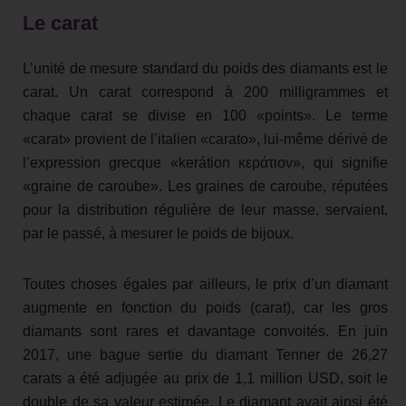
Le carat
L’unité de mesure standard du poids des diamants est le
carat. Un carat correspond à 200 milligrammes et
chaque carat se divise en 100 «points». Le terme
«carat» provient de l’italien «carato», lui-même dérivé de
l’expression grecque «kerátion κεράτιον», qui signifie
«graine de caroube». Les graines de caroube, réputées
pour la distribution régulière de leur masse, servaient,
par le passé, à mesurer le poids de bijoux.
Toutes choses égales par ailleurs, le prix d’un diamant
augmente en fonction du poids (carat), car les gros
diamants sont rares et davantage convoités. En juin
2017, une bague sertie du diamant Tenner de 26,27
carats a été adjugée au prix de 1,1 million USD, soit le
double de sa valeur estimée. Le diamant avait ainsi été