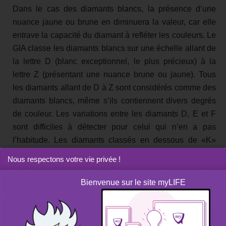
Dans le cas des diamants blancs, la présence d’une
nuance jaune ou brune en diminuera la valeur, car elle
entrave la capacité du diamant à refléter les couleurs. Le
GIA classe les diamants blancs sur une échelle allant de
la lettre D (blanc exceptionnel, le plus précieux) à la
lettre Z (présentant une nuance brune ou jaune). Tous
les diamants allant de D à Z sont considérés comme des
diamants blancs, même s’ils contiennent divers degrés
de couleur. Les variations entre les diamants D, E et F
sont difficiles à détecter pour celui qui n’en a pas
l’habitude. Les diamants classés en dessous de «K»
présentent une nuance manifeste, en principe jaune.
Nous respectons votre vie privée !
Bienvenue sur le site myLIFE
Les diamants dotés
d’une haute saturation