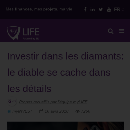
Skip
Mes
finances
, mes
projets
, ma
vie
FR
to
content
Investir dans les diamants:
le diable se cache dans
les détails
Propos recueillis par l'équipe myLIFE
myINVEST
16 avril 2018
7266