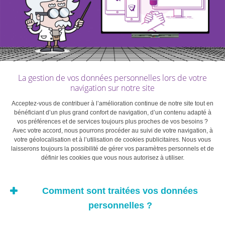
en couleurs sont
beaucoup plus rares et
sont classés sur une
La gestion de vos données personnelles lors de votre
navigation sur notre site
échelle distincte. Les
Acceptez-vous de contribuer à l’amélioration continue de notre site tout en
bénéficiant d’un plus grand confort de navigation, d’un contenu adapté à
couleurs les plus rares et
vos préférences et de services toujours plus proches de vos besoins ?
Avec votre accord, nous pourrons procéder au suivi de votre navigation, à
votre géolocalisation et à l’utilisation de cookies publicitaires. Nous vous
les plus précieuses sont
laisserons toujours la possibilité de gérer vos paramètres personnels et de
définir les cookies que vous nous autorisez à utiliser.
les roses, les bleus et les
Comment sont traitées vos données
verts saturés.
personnelles ?