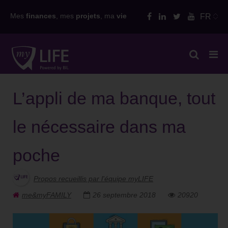
Skip
Mes
finances
, mes
projets
, ma
vie
FR
to
content
L’appli de ma banque, tout
le nécessaire dans ma
poche
Propos recueillis par l'équipe myLIFE
me&myFAMILY
26 septembre 2018
20920