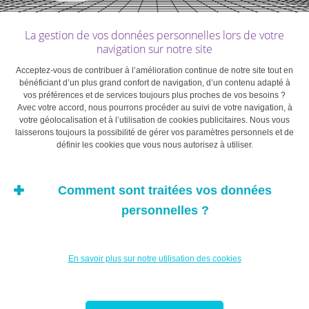
Affirmer qu’il y a des attributs managériaux plutôt
La gestion de vos données personnelles lors de votre
féminins ne signifie nullement que les dirigeantes ne
navigation sur notre site
sont pas capables de faire preuve de force de conviction,
Acceptez-vous de contribuer à l’amélioration continue de notre site tout en
de détermination et de confiance en soi. Des
bénéficiant d’un plus grand confort de navigation, d’un contenu adapté à
caractéristiques souvent attribuées aux hommes.
vos préférences et de services toujours plus proches de vos besoins ?
Avec votre accord, nous pourrons procéder au suivi de votre navigation, à
votre géolocalisation et à l’utilisation de cookies publicitaires. Nous vous
laisserons toujours la possibilité de gérer vos paramètres personnels et de
Tout cela pour dire quoi? Tout d’abord, que la diversité
définir les cookies que vous nous autorisez à utiliser.
n’est pas une menace pour l’entreprise, à tous les
niveaux de son organisation. Ensuite, que cette diversité
ne devient une richesse que si elle s’assume dans ce
Comment sont traitées vos données
qu’elle est: une force pour avancer ensemble vers un
personnelles ?
objectif commun plutôt qu’un problème à gommer en
imposant un moule unique auquel chacun doit se
En savoir plus sur notre utilisation des cookies
conformer. Dit autrement, si le leadership semble
transcender la question du genre, la situation semble
plus ouverte sur la question du style managérial… et