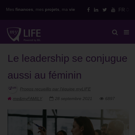
Skip
Mes
finances
, mes
projets
, ma
vie
FR
to
content
Le leadership se conjugue
aussi au féminin
Propos recueillis par l'équipe myLIFE
me&myFAMILY
28 septembre 2021
6897