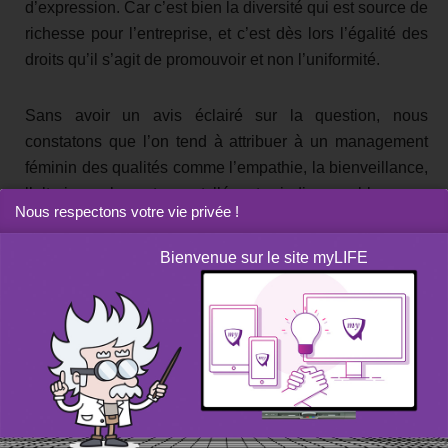
d’expression. Car c’est bien la diversité qui est source de
richesse pour l’entreprise, et c’est dès lors l’égalité des
droits qu’il s’agit de promouvoir et non l’uniformité.
Sans avoir un avis éclairé sur la question, nous
constatons que l’on tend à attribuer à un management
féminin des qualités comme l’empathie, la bienveillance,
l’altruisme, le partage et l’écoute, indispensables pour
Nous respectons votre vie privée !
gagner la confiance des collaborateurs, susciter leur
adhésion ou influencer les résultats de la société. Ce
Bienvenue sur le site myLIFE
type de management reste orienté sur les résultats, mais
il met également en avant l’équipe et le bien(-être)
collectif. Ces soft skills se sont montrées plus
essentielles que jamais pendant la pandémie, durant
laquelle le lien et l’esprit d’équipe ont pu être fragilisés
par le télétravail et une forme de repli sur soi face à un
environnement anxiogène.