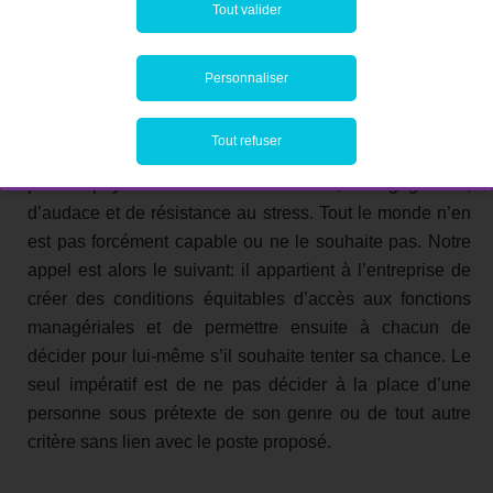
c’est une chance pour l’entreprise qui est capable
Tout valider
d’embrasser la diversité au sens large, pas uniquement
sur la question du genre.
Personnaliser
Terminons ce point en rappelant que gravir les échelons
Tout refuser
hiérarchiques d’une entreprise a un prix qu’il faut être
prêt à payer en termes de volonté, d’engagement,
d’audace et de résistance au stress. Tout le monde n’en
est pas forcément capable ou ne le souhaite pas. Notre
appel est alors le suivant: il appartient à l’entreprise de
créer des conditions équitables d’accès aux fonctions
managériales et de permettre ensuite à chacun de
décider pour lui-même s’il souhaite tenter sa chance. Le
seul impératif est de ne pas décider à la place d’une
personne sous prétexte de son genre ou de tout autre
critère sans lien avec le poste proposé.