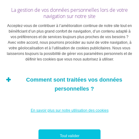
vague d’insolvabilités et de licenciements afin que les
La gestion de vos données personnelles lors de votre
citoyens retrouvent leur appétit et leur capacité de
navigation sur notre site
consommer, une fois que les restrictions de mouvement
Acceptez-vous de contribuer à l’amélioration continue de notre site tout en
seront levées. Leur efficacité dans la mise en œuvre de
bénéficiant d’un plus grand confort de navigation, d’un contenu adapté à
vos préférences et de services toujours plus proches de vos besoins ?
ces mesures va jouer un rôle essentiel dans la durée de
Avec votre accord, nous pourrons procéder au suivi de votre navigation, à
la récession.
votre géolocalisation et à l’utilisation de cookies publicitaires. Nous vous
laisserons toujours la possibilité de gérer vos paramètres personnels et de
définir les cookies que vous nous autorisez à utiliser.
Certains gouvernements commencent à déployer des
mesures fiscales dignes des temps de guerre. Le Sénat
Comment sont traitées vos données
américain a mis en place le plan de sauvetage le plus
massif adopté par le Congrès, puisqu’il s’élève à
personnelles ?
2.000 milliards de dollars, alors qu’à Bruxelles, les
responsables politiques sont encore en train de réfléchir
En savoir plus sur notre utilisation des cookies
au type d’action collective le plus approprié (ce retard,
symptomatique de la recherche perpétuelle de
consensus en Europe, pourrait en fin de compte profiter
aux consommateurs, étant donné qu’ils sont
Tout valider