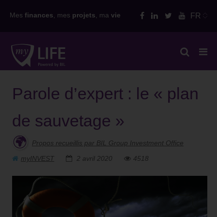
Skip
Mes
finances
, mes
projets
, ma
vie
FR
to
content
Parole d’expert : le « plan
de sauvetage »
Propos recueillis par BIL Group Investment Office
myINVEST
2 avril 2020
4518