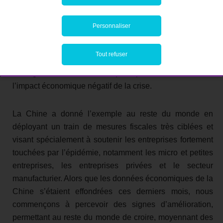
actuellement dans l’impossibilité de sortir pour
dépenser). De même, le Premier ministre japonais
Personnaliser
Shinzo Abe a déclaré que le Japon allait développer le
plan de relance « le plus audacieux de tous les temps »,
Tout refuser
entre autres en attribuant une aide financière aux
ménages en difficulté afin qu’ils puissent faire face à
l’impact économique négatif de la crise.
La Chine a donné l’exemple au reste du monde en
déployant un train de mesures fiscales très ciblées et
visant spécialement à soutenir les entreprises fortement
touchées par l’épidémie, notamment les micro et petites
entreprises, les entreprises privées et le secteur
manufacturier. Alors que les données économiques de la
Chine s’étaient effondrées ces derniers mois, nous
commençons à percevoir des signes d’amélioration,
permettant au reste du monde de croire, moyennant des