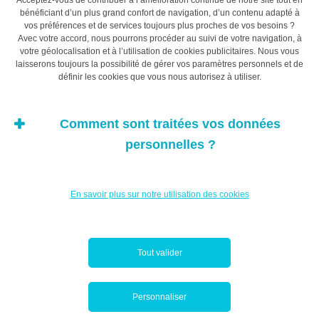
Acceptez-vous de contribuer à l’amélioration continue de notre site tout en
d’anticiper nos dépenses, de jongler avec nos comptes
bénéficiant d’un plus grand confort de navigation, d’un contenu adapté à
mentaux et donc de tenir un budget rationnel et crédible?
vos préférences et de services toujours plus proches de vos besoins ?
Avec votre accord, nous pourrons procéder au suivi de votre navigation, à
La réponse en non.
votre géolocalisation et à l’utilisation de cookies publicitaires. Nous vous
laisserons toujours la possibilité de gérer vos paramètres personnels et de
définir les cookies que vous nous autorisez à utiliser.
Posséder plusieurs comptes mentaux serait utile si nous
étions capables de ne pas perdre de vue que les fonds
alloués à chaque catégorie sont parfaitement
Comment sont traitées vos données
substituables. Mais voilà, dans notre tête ils ne le sont
personnelles ?
pas et cela rend l’exercice parfois totalement
contreproductif. Pourquoi? Richard Thaler explique que
se livrer à un exercice de comptabilité mentale viole le
En savoir plus sur notre utilisation des cookies
principe économique de base du caractère fongible de
l’argent, c’est-à-dire qu’un euro est parfaitement
substituable par un autre euro. Le fait de l’avoir placé
Tout valider
aujourd’hui dans le compte « alimentation » ne devrait
nullement nous empêcher de le déplacer demain dans le
Personnaliser
compte « loisirs ». Pourtant, cela nous est mentalement