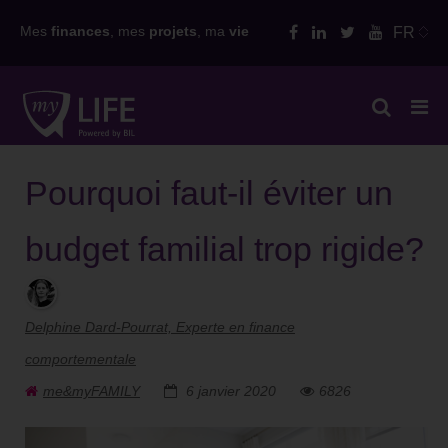
Skip
Mes
finances
, mes
projets
, ma
vie
FR
to
content
Pourquoi faut-il éviter un
budget familial trop rigide?
Delphine Dard-Pourrat, Experte en finance
comportementale
me&myFAMILY
6 janvier 2020
6826