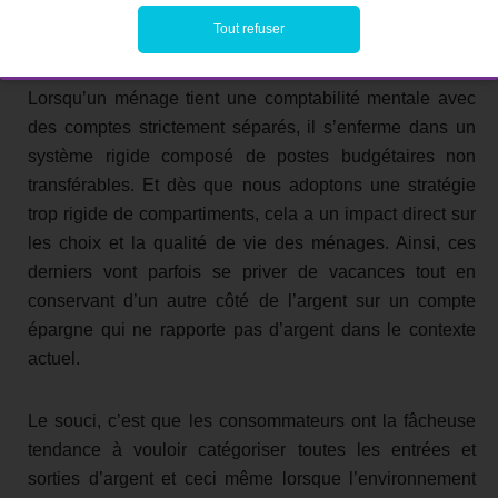
difficile. Souvent, la catégorisation crée des barrières
Tout refuser
mentales.
Lorsqu’un ménage tient une comptabilité mentale avec
des comptes strictement séparés, il s’enferme dans un
système rigide composé de postes budgétaires non
transférables. Et dès que nous adoptons une stratégie
trop rigide de compartiments, cela a un impact direct sur
les choix et la qualité de vie des ménages. Ainsi, ces
derniers vont parfois se priver de vacances tout en
conservant d’un autre côté de l’argent sur un compte
épargne qui ne rapporte pas d’argent dans le contexte
actuel.
Le souci, c’est que les consommateurs ont la fâcheuse
tendance à vouloir catégoriser toutes les entrées et
sorties d’argent et ceci même lorsque l’environnement