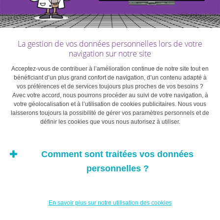
beaucoup trop grand ou un placement peu rentable,
simplement parce qu’ils y sont attachés. Même si une
réorganisation patrimoniale en fin de carrière peut être
judicieuse, l’affectif domine souvent la raison.
La gestion de vos données personnelles lors de votre
navigation sur notre site
Solution
: Pour éviter l’effet de dotation, considérez votre
Acceptez-vous de contribuer à l’amélioration continue de notre site tout en
bénéficiant d’un plus grand confort de navigation, d’un contenu adapté à
patrimoine comme si ce n’était pas le vôtre. Prendriez-
vos préférences et de services toujours plus proches de vos besoins ?
vous les mêmes décisions financières si vous deviez
Avec votre accord, nous pourrons procéder au suivi de votre navigation, à
votre géolocalisation et à l’utilisation de cookies publicitaires. Nous vous
gérer ce patrimoine pour le compte d’un tiers?
laisserons toujours la possibilité de gérer vos paramètres personnels et de
définir les cookies que vous nous autorisez à utiliser.
Pour éviter l’effet de
Comment sont traitées vos données
personnelles ?
dotation, considérez
votre patrimoine comme
En savoir plus sur notre utilisation des cookies