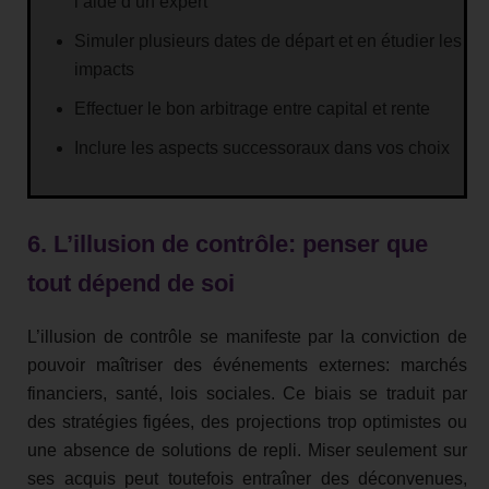
l’aide d’un expert
Simuler plusieurs dates de départ et en étudier les
impacts
Effectuer le bon arbitrage entre capital et rente
Inclure les aspects successoraux dans vos choix
6. L’illusion de contrôle: penser que
tout dépend de soi
L’illusion de contrôle se manifeste par la conviction de
pouvoir maîtriser des événements externes: marchés
financiers, santé, lois sociales. Ce biais se traduit par
des stratégies figées, des projections trop optimistes ou
une absence de solutions de repli. Miser seulement sur
ses acquis peut toutefois entraîner des déconvenues,