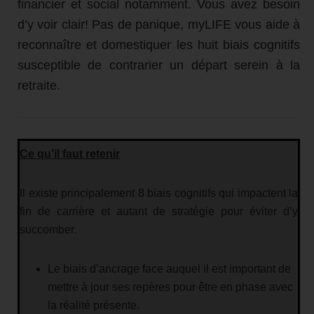
financier et social notamment. Vous avez besoin
d’y voir clair! Pas de panique, myLIFE vous aide à
reconnaître et domestiquer les huit biais cognitifs
susceptible de contrarier un départ serein à la
retraite.
Ce qu’il faut retenir
Il existe principalement 8 biais cognitifs qui impactent la
fin de carrière et autant de stratégie pour éviter d’y
succomber.
Le biais d’ancrage face auquel il est important de
mettre à jour ses repères pour être en phase avec
la réalité présente.