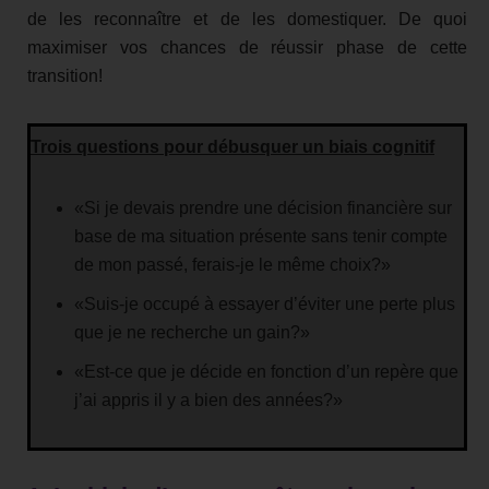
de les reconnaître et de les domestiquer. De quoi
maximiser vos chances de réussir phase de cette
transition!
Trois questions pour débusquer un biais cognitif
«Si je devais prendre une décision financière sur
base de ma situation présente sans tenir compte
de mon passé, ferais-je le même choix?»
«Suis-je occupé à essayer d’éviter une perte plus
que je ne recherche un gain?»
«Est-ce que je décide en fonction d’un repère que
j’ai appris il y a bien des années?»