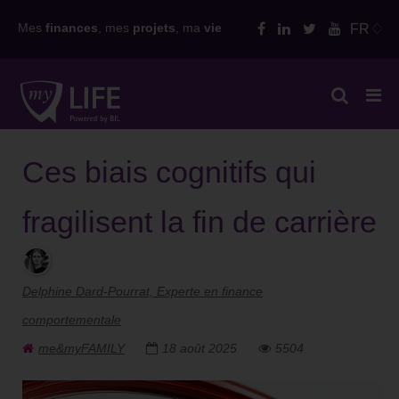
Skip
Mes
finances
, mes
projets
, ma
vie
FR
to
content
Ces biais cognitifs qui
fragilisent la fin de carrière
Delphine Dard-Pourrat, Experte en finance
comportementale
me&myFAMILY
18 août 2025
5504