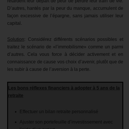
retardent leur départ de peur de perdre leur train de vie.
D’autres, hantés par la peur du manque, accumulent de
façon excessive de l’épargne, sans jamais utiliser leur
capital.
Solution
: Considérez différents scénarios possibles et
traitez le scénario de «l’immobilisme» comme un parmi
d’autres. Cela vous force à décider activement et en
connaissance de cause vos choix d’avenir, plutôt que de
les subir à cause de l’aversion à la perte.
Les bons réflexes financiers à adopter à 5 ans de la
retraite
Effectuer un bilan retraite personnalisé
Ajuster son portefeuille d’investissement avec