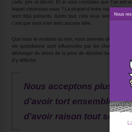
carte, prix et décor). Et si vous constatez que l’un est v
lequel choisissez-vous ? La plupart d’entre nous opterait 
Nous resp
sont déjà présents. Après tout, cela vous semble être un 
c’est que vous n’en avez aucune idée.
Que nous le voulions ou non, nous sommes des animaux s
vie quotidienne sont influencées par les choix des au
décharger du stress de la prise de décision face à un cho
d’y réfléchir.
Nous acceptons plus volon
d’avoir tort ensemble, qu
d’avoir raison tout seul.
L