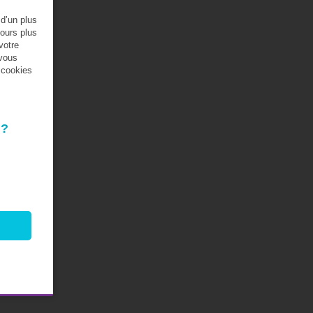
 d’un plus
jours plus
votre
 vous
s cookies
 ?