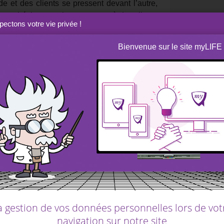
ide et des clients se pressent devant l’autre,
sans hésiter pour le restaurant où des clients
ectons votre vie privée !
bon indicateur de fiabilité. Mais la réalité,
Bienvenue sur le site myLIFE
ociaux et la plupart des décisions de notre
tres. C’est une manière pour nous de nous
ix qui ne va pas de soi si on prend la peine
tiers le risque
e de prendre le risque
a gestion de vos données personnelles lors de vot
navigation sur notre site