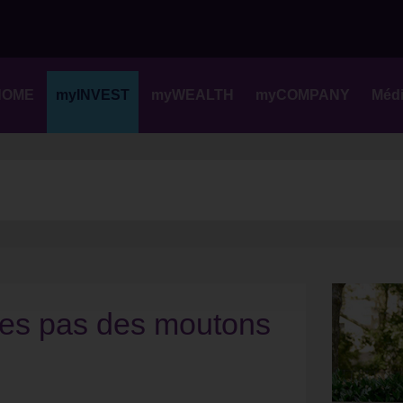
Skip
to
content
HOME
myINVEST
myWEALTH
myCOMPANY
Méd
êtes pas des moutons