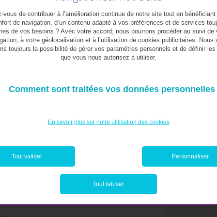
r prendre une décision, et si la situation et
vous de contribuer à l’amélioration continue de notre site tout en bénéficiant
 très certainement tendance à imiter nos
fort de navigation, d’un contenu adapté à vos préférences et de services tou
hes de vos besoins ? Avec votre accord, nous pourrons procéder au suivi de 
rai, même si leurs propres décisions nous
gation, à votre géolocalisation et à l’utilisation de cookies publicitaires. Nous
, nous acceptons plus volontiers le risque
ns toujours la possibilité de gérer vos paramètres personnels et de définir le
son tout seul.
que vous nous autorisez à utiliser.
n par la tendance humaine naturelle à être
Comment sont traitées vos données personnelles
à vouloir faire partie d’une communauté où
miques. En effet, on ne suit pas non plus
entifier aisément.
En savoir plus sur notre utilisation des cookies
coup n’est plus
Tout valider
Personnaliser
nde l’a déjà joué !
Tout refuser