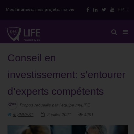
Skip
Mes
finances
, mes
projets
, ma
vie
FR
to
content
Conseil en
investissement: s’entourer
d’experts compétents
Propos recueillis par l'équipe myLIFE
myINVEST
2 juillet 2021
4291