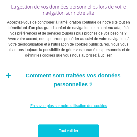
gestion discrétionnaire.
La gestion de vos données personnelles lors de votre
navigation sur notre site
Acceptez-vous de contribuer à l’amélioration continue de notre site tout en
La plupart des grandes banques luxembourgeoises
bénéficiant d’un plus grand confort de navigation, d’un contenu adapté à
vos préférences et de services toujours plus proches de vos besoins ?
proposent les deux possibilités, qui – contrairement à
Avec votre accord, nous pourrons procéder au suivi de votre navigation, à
une idée courante – ne s’adressent pas uniquement aux
votre géolocalisation et à l’utilisation de cookies publicitaires. Nous vous
clients de banque privée.
laisserons toujours la possibilité de gérer vos paramètres personnels et de
définir les cookies que vous nous autorisez à utiliser.
Des objectifs clairs
Comment sont traitées vos données
Préalablement à la conclusion du contrat de conseil en
personnelles ?
investissement ou du mandat discrétionnaire, des
objectifs clairs et transparents (tolérance au risque,
En savoir plus sur notre utilisation des cookies
horizon de placement, etc.) sont définis. Sur cette base,
l’expert gère les placements en fonction d’une stratégie
prédéfinie ou oriente l’investisseur à l’aide de conseils et
Tout valider
d’informations, en tenant dûment compte de son profil.