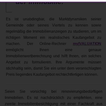
der Immobilie.
Es ist unabdingbar, die Marktdynamiken seiner
Gemeinde oder seines Viertels zu kennen sowie
regelmäßig die Immobilienanzeigen zu studieren, um im
richtigen Moment ein realistisches Kaufangebot zu
machen. Der Online-Rechner
my|VALUATION
ermöglicht Ihnen eine genaue
Immobilienwertberechnung und hilft Ihnen, ein solches
Angebot zu formulieren. Ihre Argumente müssen
stichhaltig sein, damit Sie ein unter dem veranschlagten
Preis liegendes Kaufangebot rechtechtfertigen können.
Seien Sie vorsichtig bei renovierungsbedürftigen
Immobilien. Es ist nachdrücklich zu empfehlen, eine
zweite Immobilienbesichtigung mit einer Fachkraft aus