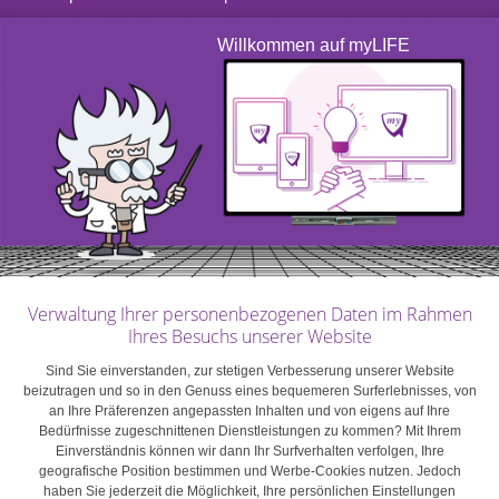
Willkommen auf myLIFE
Den Preis verstehen – der Schlüssel
zum richtigen Verhandeln
Bevor Sie sich in Verhandlungen stürzen, sollten Sie Ihre
finanzielle Situation genau kennen.
my|PROJECT
hilft
Ihnen dabei und simuliert Ihre genaue Situation und ihre
finanziellen Limits, die Sie im Zuge der
Preisverhandlung kennen sollten.
Verwaltung Ihrer personenbezogenen Daten im Rahmen
Ihres Besuchs unserer Website
Unabhängig vom Typ der Immobilie und seiner Lage
bleibt zu bedenken, dass Ihre Verhandlungsmacht
Sind Sie einverstanden, zur stetigen Verbesserung unserer Website
zwischen dem veranschlagten Preis und dem reellen
beizutragen und so in den Genuss eines bequemeren Surferlebnisses, von
an Ihre Präferenzen angepassten Inhalten und von eigens auf Ihre
Marktwert der Immobilie liegt und dementsprechend
Bedürfnisse zugeschnittenen Dienstleistungen zu kommen? Mit Ihrem
begrenzt ist. Für eine preislich zu hoch angesetzte
Einverständnis können wir dann Ihr Surfverhalten verfolgen, Ihre
geografische Position bestimmen und Werbe-Cookies nutzen. Jedoch
Immobilie ist die Nachfrage wesentlich geringer, was den
haben Sie jederzeit die Möglichkeit, Ihre persönlichen Einstellungen