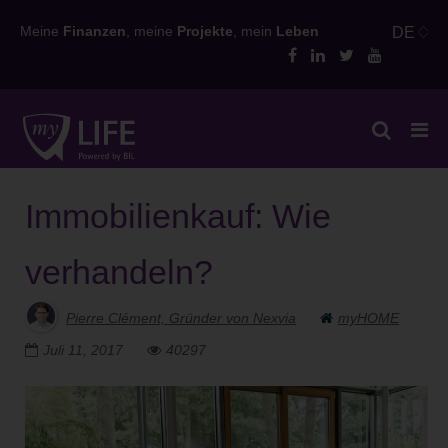
Skip
Meine
Finanzen
, meine
Projekte
, mein
Leben
DE
to
content
Immobilienkauf: Wie
verhandeln?
Pierre Clément, Gründer von Nexvia
myHOME
Juli 11, 2017
40297