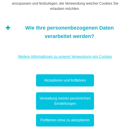
anzupassen und festzulegen, die Verwendung welcher Cookies Sie
erlauben möchten.
Wie Ihre personenbezogenen Daten
verarbeitet werden?
AUCH IN DIESEM ABSCHNITT
Weitere Informationen zu unserer Verwendung von Cookies
Mit KI Ihre Ausgaben besser im Griff behalten
August 6, 2026
Akzeptieren und fortfahren
Artikelserie „Kinder und Geld”
Juli 9, 2026
Verwaltung meiner persönlichen
Einstellungen
Digitales Banking verändert die
Kundenbeziehung
Juli 3, 2026
Fortfahren ohne zu akzeptieren