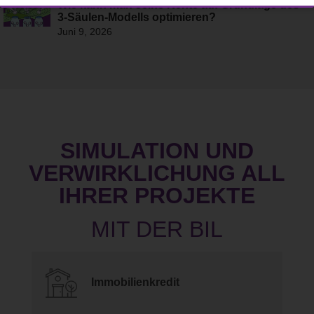
Wie kann man seine Rente auf Grundlage des
3-Säulen-Modells optimieren?
Juni 9, 2026
SIMULATION UND
VERWIRKLICHUNG ALL
IHRER PROJEKTE
Immobilienkredit