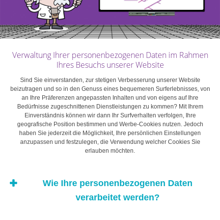
erforderlich ist.
3. Wahl eines Unternehmerprofils
Verwaltung Ihrer personenbezogenen Daten im Rahmen
Ihres Besuchs unserer Website
Es kann beruhigend scheinen, sich mit einem Freund
oder einem Familienmitglied zusammentun, aber
Sind Sie einverstanden, zur stetigen Verbesserung unserer Website
beizutragen und so in den Genuss eines bequemeren Surferlebnisses, von
vergessen Sie nicht, dass Ihre Beziehung in erster Linie
an Ihre Präferenzen angepassten Inhalten und von eigens auf Ihre
eine professionelle sein muss. Ihr Partner muss
Bedürfnisse zugeschnittenen Dienstleistungen zu kommen? Mit Ihrem
Einverständnis können wir dann Ihr Surfverhalten verfolgen, Ihre
Unternehmerqualitäten mitbringen. Er muss zuverlässig
geografische Position bestimmen und Werbe-Cookies nutzen. Jedoch
sein, die strategische Vision des Unternehmens teilen
haben Sie jederzeit die Möglichkeit, Ihre persönlichen Einstellungen
anzupassen und festzulegen, die Verwendung welcher Cookies Sie
und mit unvorhergesehenen Ereignissen umgehen
erlauben möchten.
können. Vor allem muss er sich darüber im Klaren sein,
welcher Einsatz und welche Risikobereitschaft für diese
Position erforderlich sind. Sie als Unternehmer
Wie Ihre personenbezogenen Daten
verstehen am besten, was hier auf dem Spiel steht.
verarbeitet werden?
Machen Sie in diesem Punkt keine Kompromisse!