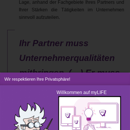
Lage, anhand der Fachgebiete Ihres Partners und
Ihrer Stärken die Tätigkeiten im Unternehmen
sinnvoll aufzuteilen.
Ihr Partner muss
Unternehmerqualitäten
mitbringen. (…) Er muss
Wir respektieren Ihre Privatsphäre!
sich darüber im Klaren
Willkommen auf myLIFE
sein, welcher Einsatz für
diese Position