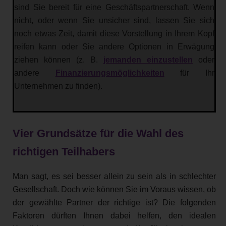
sind Sie bereit für eine Geschäftspartnerschaft. Wenn
nicht, oder wenn Sie unsicher sind, lassen Sie sich
noch etwas Zeit, damit diese Vorstellung in Ihrem Kopf
reifen kann oder Sie andere Optionen in Erwägung
ziehen können (z. B.
jemanden einzustellen
oder
andere
Finanzierungsmöglichkeiten
für Ihr
Unternehmen zu finden).
Vier Grundsätze für die Wahl des
richtigen Teilhabers
Man sagt, es sei besser allein zu sein als in schlechter
Gesellschaft. Doch wie können Sie im Voraus wissen, ob
der gewählte Partner der richtige ist? Die folgenden
Faktoren dürften Ihnen dabei helfen, den idealen