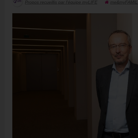
Propos recueillis par l'équipe myLIFE
me&myFAMIL