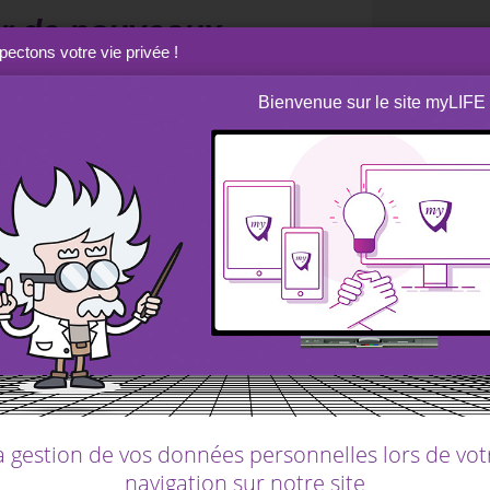
our de nouveaux
ectons votre vie privée !
Bienvenue sur le site myLIFE
ale, il est possible d’arriver à des montants
 intérêts afin de les laisser produire à leur
ctionner selon un modèle linéaire. Raisonner
ent plus compliqué. L’idée sous-jacente des
ser cet argent « travailler » pour qu’il génère
mposés?
 taux de rémunération, un rendement. Si vous
de nouveaux intérêts. Si nous prenons un
a gestion de vos données personnelles lors de vot
nvesti et l’axe horizontal indique la durée,
navigation sur notre site