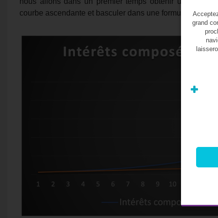
nous allons dans un premier temps obtenir une droite 
courbe ascendante et basculer dans une formule exponent
Acceptez-
grand con
proc
navi
laissero