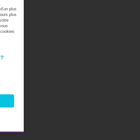
 d’un plus
jours plus
votre
 vous
s cookies
 ?