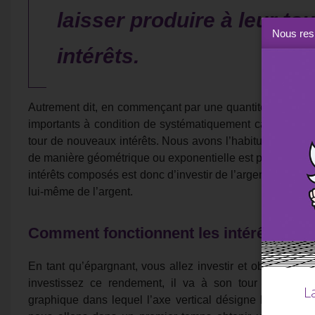
laisser produire à leur t
Nous resp
intérêts.
Autrement dit, en commençant par une quantité infinitésim
importants à condition de systématiquement capitaliser les
tour de nouveaux intérêts. Nous avons l’habitude de fon
de manière géométrique ou exponentielle est par conséqu
intérêts composés est donc d’investir de l’argent et de lais
lui-même de l’argent.
Comment fonctionnent les intérêts co
En tant qu’épargnant, vous allez investir et obtenir un
investissez ce rendement, il va à son tour générer 
L
graphique dans lequel l’axe vertical désigne le montant i