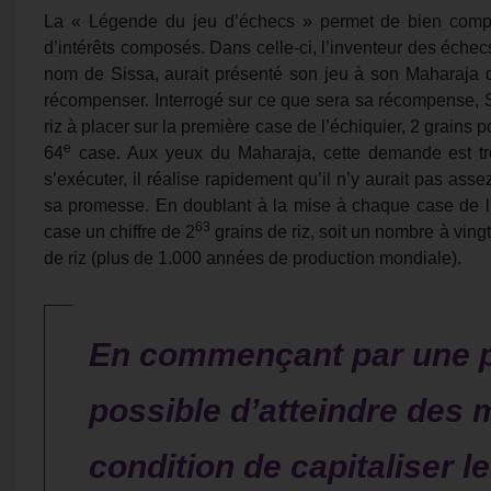
La « Légende du jeu d’échecs » permet de bien compre
d’intérêts composés. Dans celle-ci, l’inventeur des éch
nom de Sissa, aurait présenté son jeu à son Maharaja qu
récompenser. Interrogé sur ce que sera sa récompense, S
riz à placer sur la première case de l’échiquier, 2 grains po
e
64
case. Aux yeux du Maharaja, cette demande est tr
s’exécuter, il réalise rapidement qu’il n’y aurait pas as
sa promesse. En doublant à la mise à chaque case de l’éc
63
case un chiffre de 2
grains de riz, soit un nombre à vingt
de riz (plus de 1.000 années de production mondiale).
En commençant par une pet
possible d’atteindre des 
condition de capitaliser le