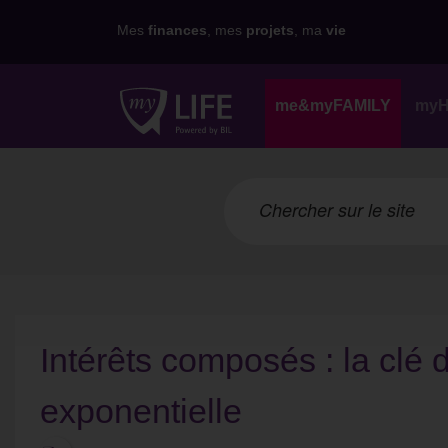
Mes
finances
, mes
projets
, ma
vie
me&myFAMILY
my
Intérêts composés : la clé 
exponentielle