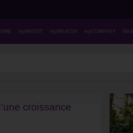
Skip
to
content
HOME
myINVEST
myWEALTH
myCOMPANY
Méd
d’une croissance