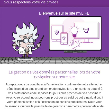
Nous respectons votre vie privée !
bureau satellite qui prévaut. Et ça change tout !
Bienvenue sur le site myLIFE
Quelles limites ?
Un bureau en France ou en Allemagne, c’est pour
l’employeur un bureau où les salariés qui y travaillent
sont soumis à la fiscalité du pays en question. Si ce peut
être avantageux dans certains cas, ce n’est à priori pas
le cas pour les entreprises luxembourgeoises comme
pour leurs salariés. Peut-être serait-il souhaitable de
s’interroger sur l’opportunité de mettre en place des
La gestion de vos données personnelles lors de votre
navigation sur notre site
conventions entre pays pour permettre et encourager
l’installation de bureaux satellites à proximité des
Acceptez-vous de contribuer à l’amélioration continue de notre site tout en
bénéficiant d’un plus grand confort de navigation, d’un contenu adapté à
frontières luxembourgeoises. À l’instar des conventions
vos préférences et de services toujours plus proches de vos besoins ?
sur le télétravail, il devrait être possible de déterminer un
Avec votre accord, nous pourrons procéder au suivi de votre navigation, à
quota de jours travaillés dans des bureaux satellites
votre géolocalisation et à l’utilisation de cookies publicitaires. Nous vous
laisserons toujours la possibilité de gérer vos paramètres personnels et de
situés hors du Luxembourg, tout en bénéficiant de sa