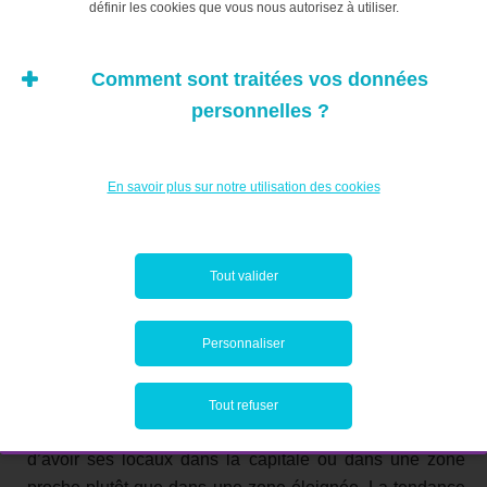
définir les cookies que vous nous autorisez à utiliser.
fiscalité. Il n’appartient à myLIFE d’entrer ici dans le
débat et nous n’approfondissons pas ce point
Comment sont traitées vos données
davantage.
personnelles ?
Opter pour d’autres bureaux, c’est également un
investissement. Pas la peine de détailler ici ce qui peut
En savoir plus sur notre utilisation des cookies
retenir l’employeur. On pourrait cependant argumenter
que la productivité des équipes est meilleure sans le
stress des transports et équilibre donc cet investissement
Tout valider
de la part de l’employeur.
Personnaliser
Enfin, un argument plus inattendu avancé par les
entreprises contre l’adoption de bureaux satellites est le
déficit en termes d’image de marque et de culture
Tout refuser
d’entreprise. Il est plus prestigieux pour une compagnie
d’avoir ses locaux dans la capitale ou dans une zone