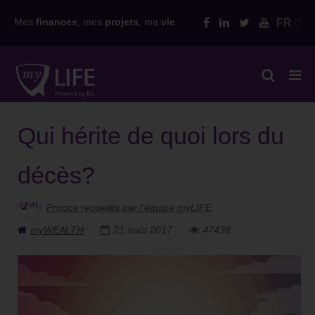
Skip
Mes
finances
, mes
projets
, ma
vie
FR
to
content
Qui hérite de quoi lors du
décès?
Propos recueillis par l'équipe myLIFE
myWEALTH
21 août 2017
47438