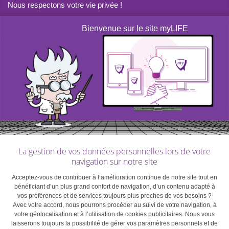
Nous respectons votre vie privée !
Bienvenue sur le site myLIFE
La gestion de vos données personnelles lors de votre
navigation sur notre site
Sur le même sujet:
Succession: qui hérite de quoi
Acceptez-vous de contribuer à l’amélioration continue de notre site tout en
?
/
Testament: comment et pour qui?
/
Préparer votre
bénéficiant d’un plus grand confort de navigation, d’un contenu adapté à
succession: à quoi faut-il être attentif?
vos préférences et de services toujours plus proches de vos besoins ?
Avec votre accord, nous pourrons procéder au suivi de votre navigation, à
votre géolocalisation et à l’utilisation de cookies publicitaires. Nous vous
laisserons toujours la possibilité de gérer vos paramètres personnels et de