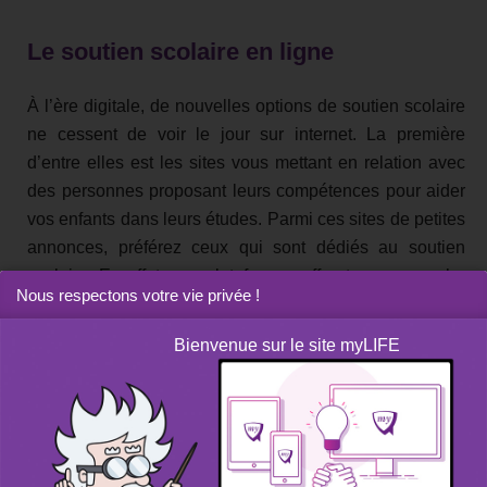
Le soutien scolaire en ligne
À l’ère digitale, de nouvelles options de soutien scolaire
ne cessent de voir le jour sur internet. La première
d’entre elles est les sites vous mettant en relation avec
des personnes proposant leurs compétences pour aider
vos enfants dans leurs études. Parmi ces sites de petites
annonces, préférez ceux qui sont dédiés au soutien
scolaire. En effet, ces plateformes offrent une approche
Nous respectons votre vie privée !
intuitive et des descriptions complètes des enseignants,
de leurs parcours et de leurs compétences. Vous gagnez
Bienvenue sur le site myLIFE
donc du temps dans votre sélection du «moniteur» qui
vous semble le plus à propos pour travailler avec vos
enfants. Il ne vous reste plus qu’à décrocher votre
téléphone ou contacter les personnes par mail.
Précisons que ces sites nécessitent de vous inscrire et