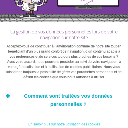
prélèvent généralement une commission financière sur
la mise en relation avec les enseignants.
En voici deux exemples, un site généraliste et un autre
La gestion de vos données personnelles lors de votre
dédié à l’enseignement:
navigation sur notre site
Acceptez-vous de contribuer à l’amélioration continue de notre site tout en
http://petitweb.lu/annonces_cat/cours/
bénéficiant d’un plus grand confort de navigation, d’un contenu adapté à
vos préférences et de services toujours plus proches de vos besoins ?
Avec votre accord, nous pourrons procéder au suivi de votre navigation, à
https://www.superprof.lu
votre géolocalisation et à l’utilisation de cookies publicitaires. Nous vous
laisserons toujours la possibilité de gérer vos paramètres personnels et de
définir les cookies que vous nous autorisez à utiliser.
La réelle nouveauté
Comment sont traitées vos données
personnelles ?
concerne les
plateformes d’e-learning,
En savoir plus sur notre utilisation des cookies