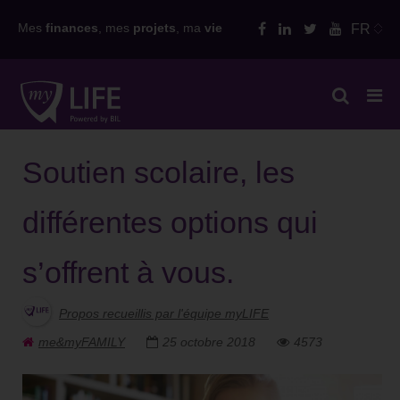
Skip
Mes
finances
, mes
projets
, ma
vie
FR
to
content
Soutien scolaire, les
différentes options qui
s’offrent à vous.
Propos recueillis par l'équipe myLIFE
me&myFAMILY
25 octobre 2018
4573