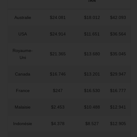
/AN
Australie
$24.081
$18.012
$42.093
USA
$24.914
$11.651
$36.564
Royaume‐
$21.365
$13.680
$35.045
Uni
Canada
$16.746
$13.201
$29.947
France
$247
$16.530
$16.777
Malaisie
$2.453
$10.488
$12.941
Indonésie
$4.378
$8.527
$12.905