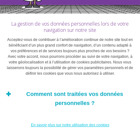
Toutes les universités délivrant un diplôme reconnu
par l’État doivent pouvoir proposer le programme
Erasmus. A cela s’ajoutent les établissements privés
La gestion de vos données personnelles lors de votre
agréés par l’État.
navigation sur notre site
Les étudiants de niveau DUT/BTS n’ont pas accès à
Acceptez-vous de contribuer à l’amélioration continue de notre site tout en
bénéficiant d’un plus grand confort de navigation, d’un contenu adapté à
Erasmus directement après leur diplôme, car ils ne
vos préférences et de services toujours plus proches de vos besoins ?
sont pas dans une formation universitaire à
Avec votre accord, nous pourrons procéder au suivi de votre navigation, à
votre géolocalisation et à l’utilisation de cookies publicitaires. Nous vous
proprement parler. Les IUT et les lycées peuvent
laisserons toujours la possibilité de gérer vos paramètres personnels et de
cependant développer des partenariats avec des
définir les cookies que vous nous autorisez à utiliser.
universités étrangères en dehors du programme
Erasmus. Si vous êtes concernés, pensez à vous
Comment sont traitées vos données
renseigner auprès de votre établissement.
personnelles ?
Les formules de Service
En savoir plus sur notre utilisation des cookies
Volontaire proposées par