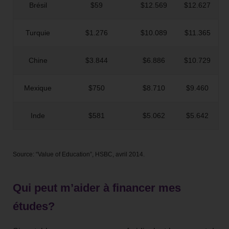
Brésil
$59
$12.569
$12.627
Turquie
$1.276
$10.089
$11.365
Chine
$3.844
$6.886
$10.729
Mexique
$750
$8.710
$9.460
Inde
$581
$5.062
$5.642
Source: “Value of Education”, HSBC, avril 2014.
Qui peut m’aider à financer mes
études?