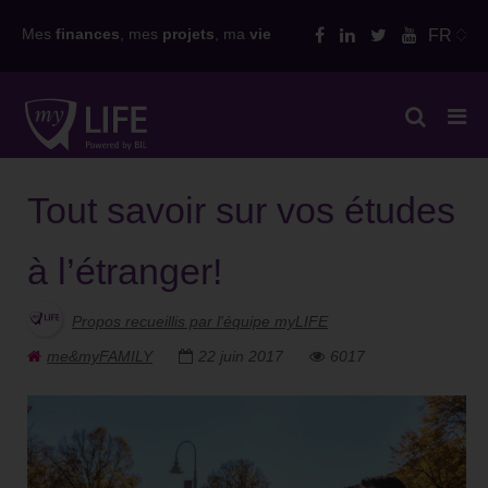
Skip
Mes
finances
, mes
projets
, ma
vie
FR
to
content
Tout savoir sur vos études
à l’étranger!
Propos recueillis par l'équipe myLIFE
me&myFAMILY
22 juin 2017
6017